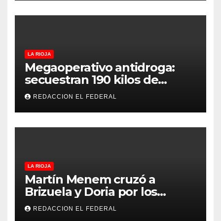
LA RIOJA
Megaoperativo antidroga:
secuestran 190 kilos de
marihuana que tenían como
REDACCION EL FEDERAL
destino La Rioja y Catamarca
LA RIOJA
Martín Menem cruzó a
Brizuela y Doria por los
incendios en Guanchín:
REDACCION EL FEDERAL
“Miente descaradamente”