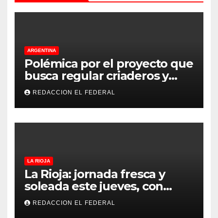
ARGENTINA
Polémica por el proyecto que
busca regular criaderos y
refugios de perros y gatos:
REDACCION EL FEDERAL
denuncian excesos, mientras
proteccionistas reclaman
controles más duros
LA RIOJA
La Rioja: jornada fresca y
soleada este jueves, con
temperaturas estables para
REDACCION EL FEDERAL
el viernes