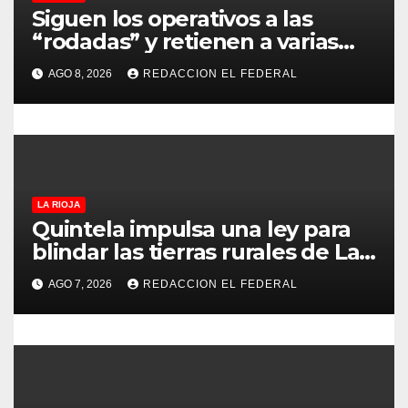
Siguen los operativos a las
n
“rodadas” y retienen a varias
motocicletas
t
AGO 8, 2026
REDACCION EL FEDERAL
r
a
d
LA RIOJA
a
Quintela impulsa una ley para
blindar las tierras rurales de La
s
Rioja: cuáles son los principales
AGO 7, 2026
REDACCION EL FEDERAL
puntos