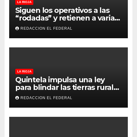
LA RIOJA
Siguen los operativos a las
“rodadas” y retienen a varias
motocicletas
REDACCION EL FEDERAL
LA RIOJA
Quintela impulsa una ley
para blindar las tierras rurales
de La Rioja: cuáles son los
REDACCION EL FEDERAL
principales puntos