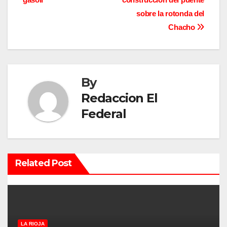
v
sobre la rotonda del
Chacho
e
g
a
By
c
Redaccion El
Federal
i
ó
n
Related Post
d
e
e
LA RIOJA