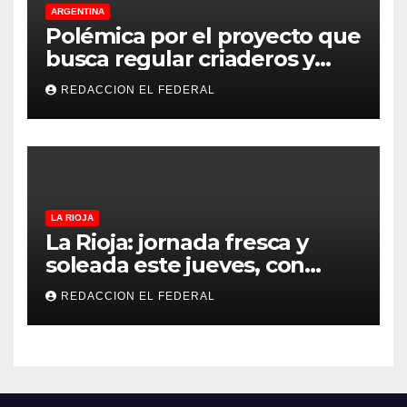
ARGENTINA
Polémica por el proyecto que
busca regular criaderos y
refugios de perros y gatos:
REDACCION EL FEDERAL
denuncian excesos, mientras
proteccionistas reclaman
controles más duros
LA RIOJA
La Rioja: jornada fresca y
soleada este jueves, con
temperaturas estables para
REDACCION EL FEDERAL
el viernes