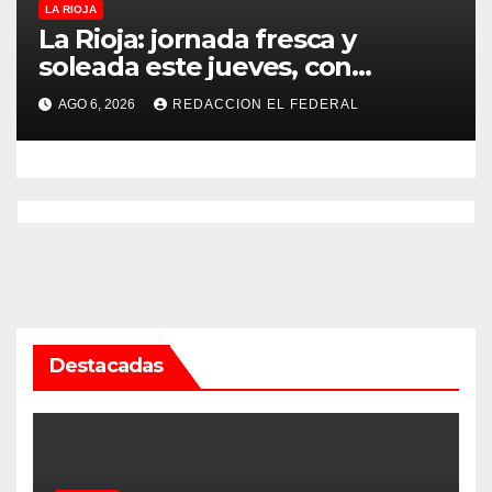
LA RIOJA
La Rioja: jornada fresca y
soleada este jueves, con
temperaturas estables para el
AGO 6, 2026
REDACCION EL FEDERAL
viernes
Destacadas