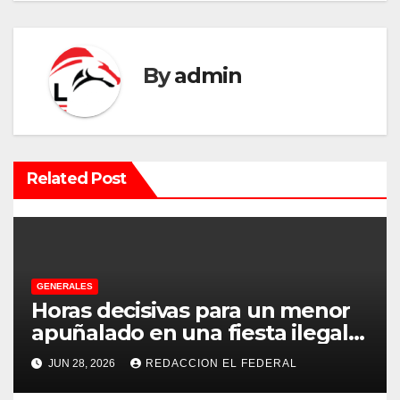
a
c
By
admin
i
ó
n
Related Post
d
e
e
GENERALES
Horas decisivas para un menor
n
apuñalado en una fiesta ilegal
con más de 500 asistentes en
t
JUN 28, 2026
REDACCION EL FEDERAL
Chilecito
r