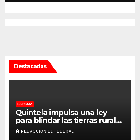
Rioja
Destacadas
LA RIOJA
Quintela impulsa una ley
para blindar las tierras rurales
de La Rioja: cuáles son los
REDACCION EL FEDERAL
principales puntos