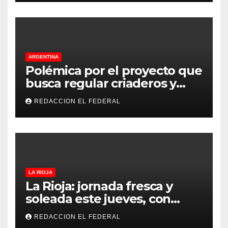
ARGENTINA
Polémica por el proyecto que
busca regular criaderos y
refugios de perros y gatos:
REDACCION EL FEDERAL
denuncian excesos, mientras
proteccionistas reclaman
controles más duros
LA RIOJA
La Rioja: jornada fresca y
soleada este jueves, con
temperaturas estables para
REDACCION EL FEDERAL
el viernes