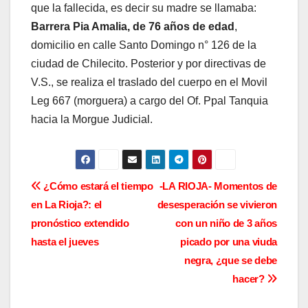
que la fallecida, es decir su madre se llamaba:
Barrera Pia Amalia, de 76 años de edad
,
domicilio en calle Santo Domingo n° 126 de la
ciudad de Chilecito. Posterior y por directivas de
V.S., se realiza el traslado del cuerpo en el Movil
Leg 667 (morguera) a cargo del Of. Ppal Tanquia
hacia la Morgue Judicial.
N
¿Cómo estará el tiempo
-LA RIOJA- Momentos de
en La Rioja?: el
desesperación se vivieron
a
pronóstico extendido
con un niño de 3 años
v
hasta el jueves
picado por una viuda
negra, ¿que se debe
e
hacer?
g