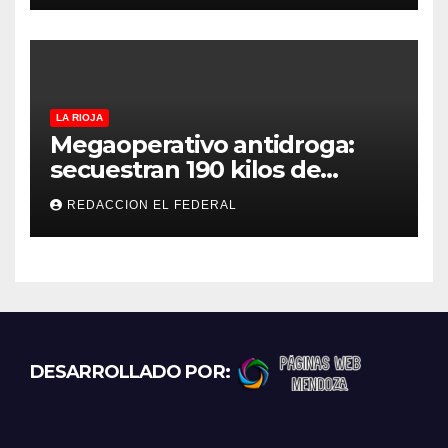
LA RIOJA
Megaoperativo antidroga:
secuestran 190 kilos de
marihuana que tenían como
REDACCION EL FEDERAL
destino La Rioja y Catamarca
DESARROLLADO POR: