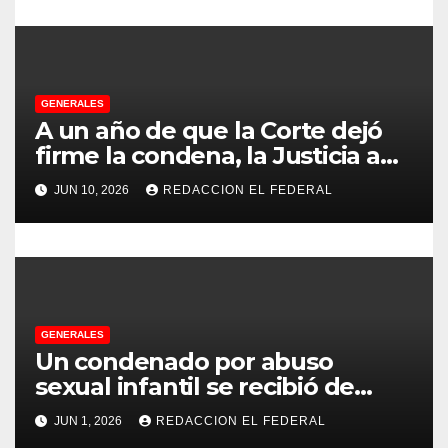
a
d
GENERALES
a
A un año de que la Corte dejó
s
firme la condena, la Justicia aún
no pudo decomisarle ni un peso
JUN 10, 2026
REDACCION EL FEDERAL
a CFK
GENERALES
Un condenado por abuso
sexual infantil se recibió de
psicopedagogo dentro del
JUN 1, 2026
REDACCION EL FEDERAL
Servicio Penitenciario de La