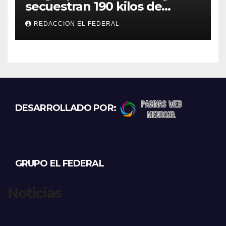
secuestran 190 kilos de
marihuana que tenían como
REDACCION EL FEDERAL
destino La Rioja y Catamarca
DESARROLLADO POR:
GRUPO EL FEDERAL
Noticias