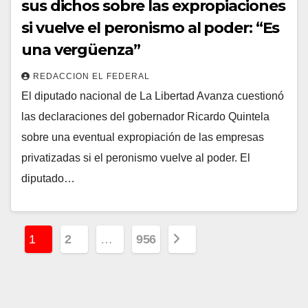
sus dichos sobre las expropiaciones
si vuelve el peronismo al poder: “Es
una vergüenza”
REDACCION EL FEDERAL
El diputado nacional de La Libertad Avanza cuestionó
las declaraciones del gobernador Ricardo Quintela
sobre una eventual expropiación de las empresas
privatizadas si el peronismo vuelve al poder. El
diputado…
P
1
2
…
956
a
g