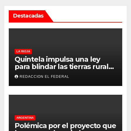
i
Destacadas
n
a
c
i
LA RIOJA
Quintela impulsa una ley
ó
para blindar las tierras rurales
de La Rioja: cuáles son los
n
REDACCION EL FEDERAL
principales puntos
d
e
e
ARGENTINA
n
Polémica por el proyecto que