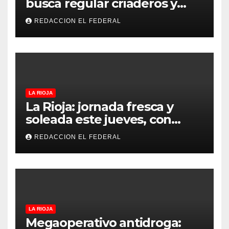
busca regular criaderos y
t
refugios de perros y gatos:
REDACCION EL FEDERAL
denuncian excesos, mientras
r
proteccionistas reclaman
a
controles más duros
d
a
LA RIOJA
La Rioja: jornada fresca y
s
soleada este jueves, con
temperaturas estables para
REDACCION EL FEDERAL
el viernes
LA RIOJA
Megaoperativo antidroga: