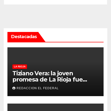
Destacadas
LA RIOJA
Tiziano Vera: la joven
promesa de La Rioja fue
convocado a la Selección
REDACCION EL FEDERAL
Argentina sub-15