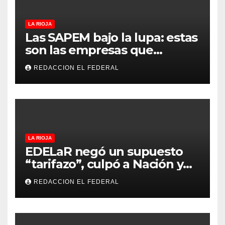
LA RIOJA
Las SAPEM bajo la lupa: estas
son las empresas que
evalúan vender a capitales
REDACCION EL FEDERAL
privados
LA RIOJA
EDELaR negó un supuesto
“tarifazo”, culpó a Nación y
defendió los mecanismos de
REDACCION EL FEDERAL
medición: “la empresa
factura lo que lee, no lo que
estima”