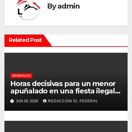
By
admin
c
i
ó
Related Post
n
d
e
GENERALES
e
Horas decisivas para un menor
apuñalado en una fiesta ilegal
n
con más de 500 asistentes en
JUN 28, 2026
REDACCION EL FEDERAL
Chilecito
t
r
a