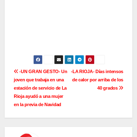
N
-UN GRAN GESTO- Un
-LA RIOJA- Días intensos
joven que trabaja en una
de calor por arriba de los
a
estación de servicio de La
40 grados
v
Rioja ayudó a una mujer
en la previa de Navidad
e
g
a