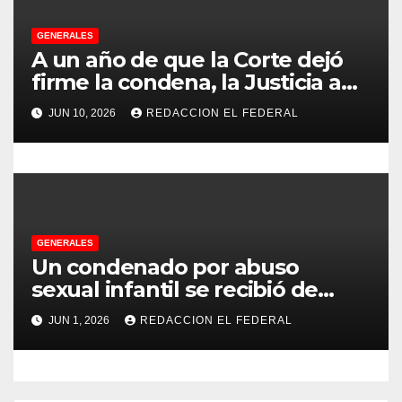
d
GENERALES
A un año de que la Corte dejó
a
firme la condena, la Justicia aún
no pudo decomisarle ni un peso
s
JUN 10, 2026
REDACCION EL FEDERAL
a CFK
GENERALES
Un condenado por abuso
sexual infantil se recibió de
psicopedagogo dentro del
JUN 1, 2026
REDACCION EL FEDERAL
Servicio Penitenciario de La
Rioja