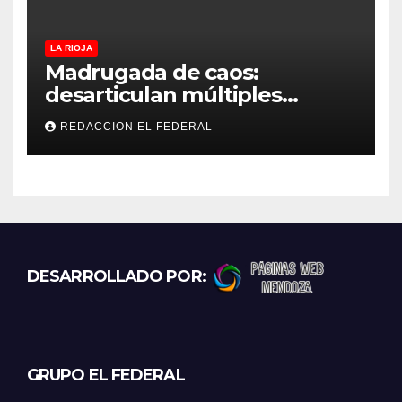
LA RIOJA
Madrugada de caos:
desarticulan múltiples
“rodadas” y detienen a
REDACCION EL FEDERAL
motociclistas violentos
DESARROLLADO POR:
GRUPO EL FEDERAL