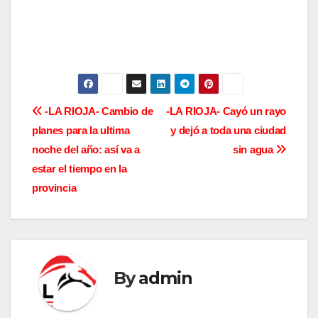
N
-LA RIOJA- Cambio de
-LA RIOJA- Cayó un rayo
planes para la ultima
y dejó a toda una ciudad
a
noche del año: así va a
sin agua
v
estar el tiempo en la
provincia
e
g
a
By
admin
c