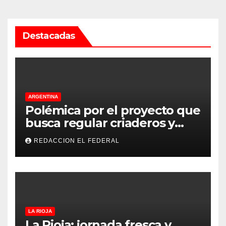
Destacadas
ARGENTINA
Polémica por el proyecto que
busca regular criaderos y
refugios de perros y gatos:
REDACCION EL FEDERAL
denuncian excesos, mientras
proteccionistas reclaman
controles más duros
LA RIOJA
La Rioja: jornada fresca y