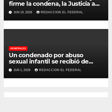
a
firme la condena, la Justicia aún
no pudo decomisarle ni un peso
s
JUN 10, 2026
REDACCION EL FEDERAL
a CFK
GENERALES
Un condenado por abuso
sexual infantil se recibió de
psicopedagogo dentro del
JUN 1, 2026
REDACCION EL FEDERAL
Servicio Penitenciario de La
Rioja