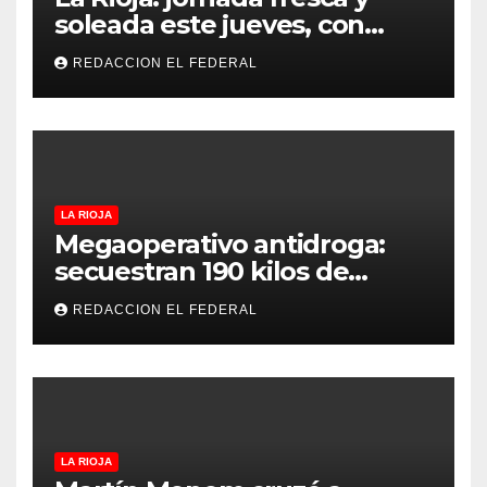
soleada este jueves, con
temperaturas estables para
REDACCION EL FEDERAL
el viernes
LA RIOJA
Megaoperativo antidroga:
secuestran 190 kilos de
marihuana que tenían como
REDACCION EL FEDERAL
destino La Rioja y Catamarca
LA RIOJA