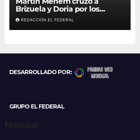
Martín Menem cruzó a
Brizuela y Doria por los
incendios en Guanchín:
REDACCION EL FEDERAL
“Miente descaradamente”
DESARROLLADO POR:
GRUPO EL FEDERAL
Noticias