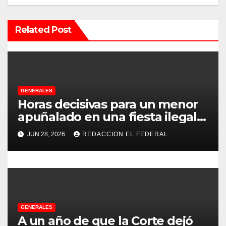
i
ó
Related Post
n
d
e
GENERALES
e
Horas decisivas para un menor
apuñalado en una fiesta ilegal
n
con más de 500 asistentes en
JUN 28, 2026
REDACCION EL FEDERAL
Chilecito
t
r
a
d
GENERALES
A un año de que la Corte dejó