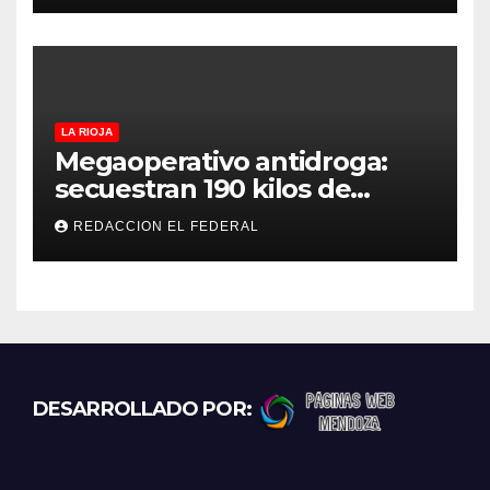
LA RIOJA
Megaoperativo antidroga:
secuestran 190 kilos de
marihuana que tenían como
REDACCION EL FEDERAL
destino La Rioja y Catamarca
DESARROLLADO POR: