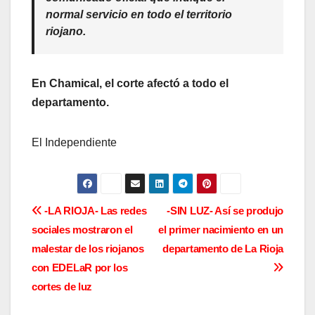
normal servicio en todo el territorio
riojano.
En Chamical, el corte afectó a todo el
departamento.
El Independiente
N
-LA RIOJA- Las redes
-SIN LUZ- Así se produjo
sociales mostraron el
el primer nacimiento en un
a
malestar de los riojanos
departamento de La Rioja
v
con EDELaR por los
cortes de luz
e