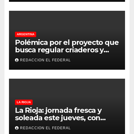
ARGENTINA
Polémica por el proyecto que
busca regular criaderos y
refugios de perros y gatos:
REDACCION EL FEDERAL
denuncian excesos, mientras
proteccionistas reclaman
controles más duros
LA RIOJA
La Rioja: jornada fresca y
soleada este jueves, con
temperaturas estables para
REDACCION EL FEDERAL
el viernes