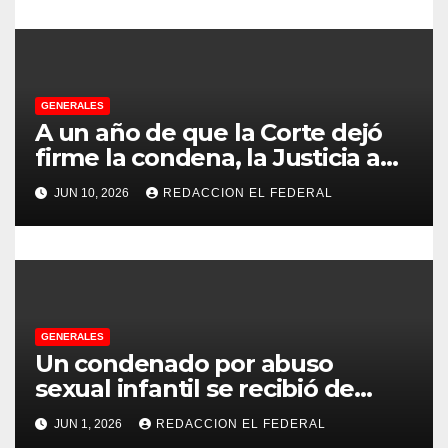
r
a
d
GENERALES
A un año de que la Corte dejó
a
firme la condena, la Justicia aún
no pudo decomisarle ni un peso
s
JUN 10, 2026
REDACCION EL FEDERAL
a CFK
GENERALES
Un condenado por abuso
sexual infantil se recibió de
psicopedagogo dentro del
JUN 1, 2026
REDACCION EL FEDERAL
Servicio Penitenciario de La