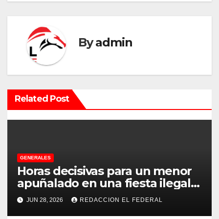
g
a
By
admin
c
i
ó
Related Post
n
d
e
GENERALES
e
Horas decisivas para un menor
apuñalado en una fiesta ilegal
n
con más de 500 asistentes en
JUN 28, 2026
REDACCION EL FEDERAL
Chilecito
t