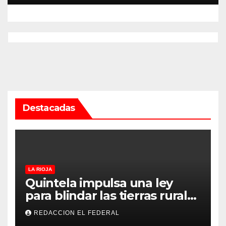
Rioja
Destacadas
LA RIOJA
Quintela impulsa una ley
para blindar las tierras rurales
de La Rioja: cuáles son los
REDACCION EL FEDERAL
principales puntos