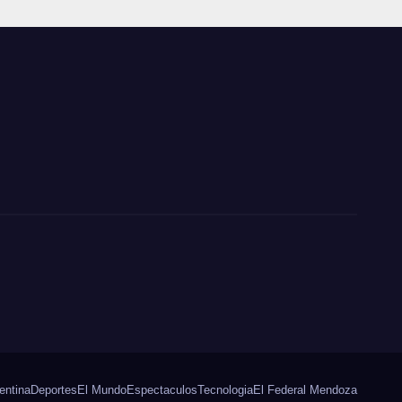
Catamarca
entina
Deportes
El Mundo
Espectaculos
Tecnologia
El Federal Mendoza