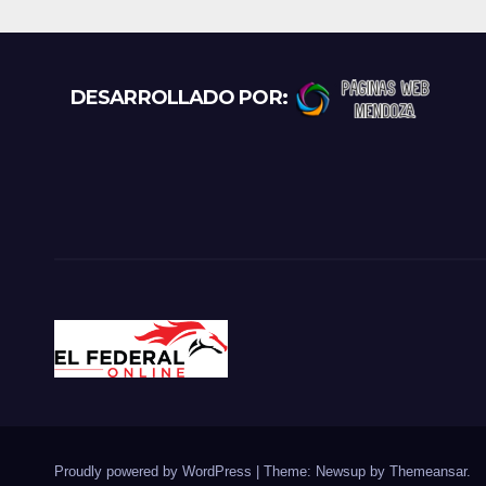
prot
recl
más
DESARROLLADO POR:
Proudly powered by WordPress
|
Theme: Newsup by
Themeansar
.