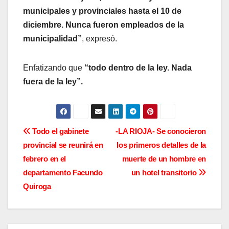
municipales y provinciales hasta el 10 de
diciembre. Nunca fueron empleados de la
municipalidad”
, expresó.
Enfatizando que
“todo dentro de la ley. Nada
fuera de la ley”.
N
Todo el gabinete
-LA RIOJA- Se conocieron
provincial se reunirá en
los primeros detalles de la
a
febrero en el
muerte de un hombre en
v
departamento Facundo
un hotel transitorio
Quiroga
e
g