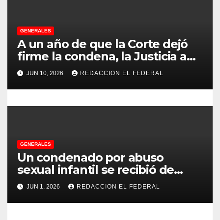
a
d
GENERALES
A un año de que la Corte dejó
a
firme la condena, la Justicia aún
no pudo decomisarle ni un peso
s
JUN 10, 2026
REDACCION EL FEDERAL
a CFK
GENERALES
Un condenado por abuso
sexual infantil se recibió de
psicopedagogo dentro del
JUN 1, 2026
REDACCION EL FEDERAL
Servicio Penitenciario de La
Rioja