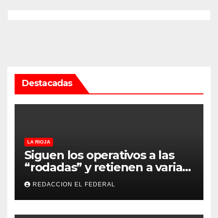
Destacadas
LA RIOJA
Siguen los operativos a las
“rodadas” y retienen a varias
motocicletas
REDACCION EL FEDERAL