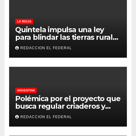
LA RIOJA
Quintela impulsa una ley
para blindar las tierras rurales
de La Rioja: cuáles son los
REDACCION EL FEDERAL
principales puntos
ARGENTINA
Polémica por el proyecto que
busca regular criaderos y
refugios de perros y gatos:
REDACCION EL FEDERAL
denuncian excesos, mientras
proteccionistas reclaman