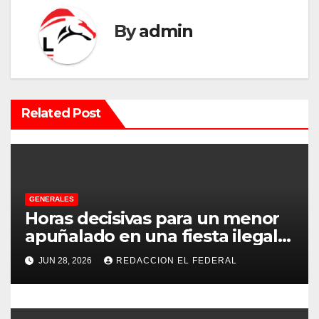
a
By
admin
c
i
ó
Related Post
n
d
e
GENERALES
e
Horas decisivas para un menor
apuñalado en una fiesta ilegal
n
con más de 500 asistentes en
JUN 28, 2026
REDACCION EL FEDERAL
Chilecito
t
r