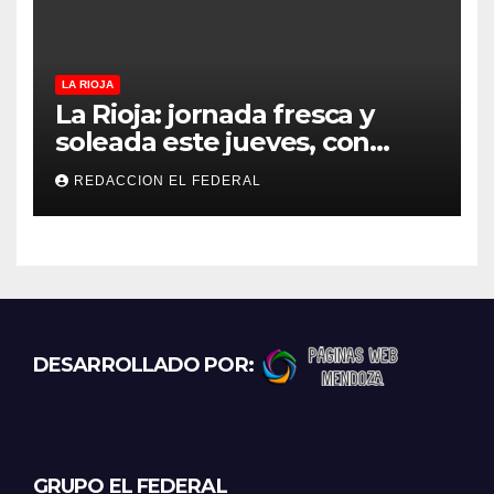
controles más duros
LA RIOJA
La Rioja: jornada fresca y
soleada este jueves, con
temperaturas estables para
REDACCION EL FEDERAL
el viernes
DESARROLLADO POR:
GRUPO EL FEDERAL