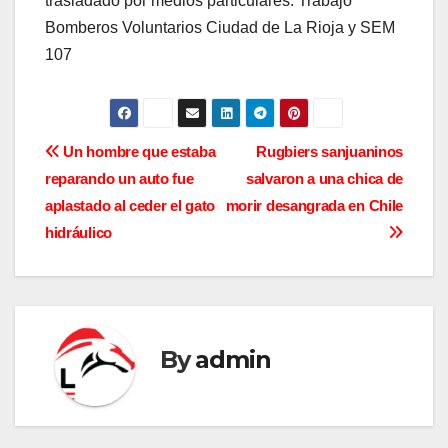
trasladado por medios particulares. Trabajó
Bomberos Voluntarios Ciudad de La Rioja y SEM
107
N
Un hombre que estaba
Rugbiers sanjuaninos
reparando un auto fue
salvaron a una chica de
a
aplastado al ceder el gato
morir desangrada en Chile
v
hidráulico
e
g
a
By
admin
c
i