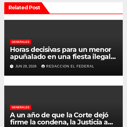
Related Post
ó
n
d
e
GENERALES
Horas decisivas para un menor
e
apuñalado en una fiesta ilegal
con más de 500 asistentes en
n
JUN 28, 2026
REDACCION EL FEDERAL
Chilecito
t
r
a
GENERALES
d
A un año de que la Corte dejó
firme la condena, la Justicia aún
a