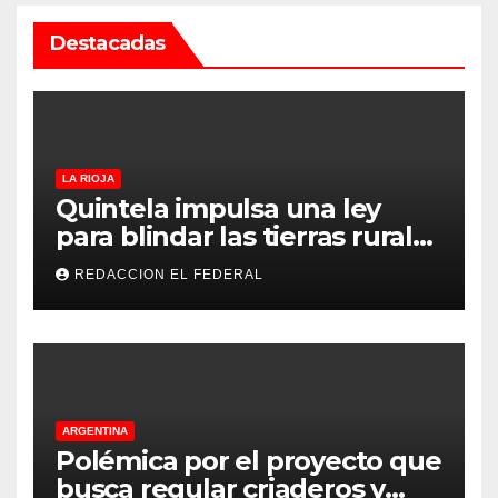
Destacadas
LA RIOJA
Quintela impulsa una ley
para blindar las tierras rurales
de La Rioja: cuáles son los
REDACCION EL FEDERAL
principales puntos
ARGENTINA
Polémica por el proyecto que
busca regular criaderos y