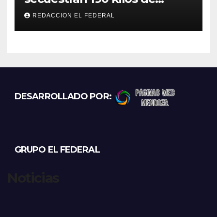
marihuana que tenían como
REDACCION EL FEDERAL
destino La Rioja y Catamarca
DESARROLLADO POR:
GRUPO EL FEDERAL
Noticias