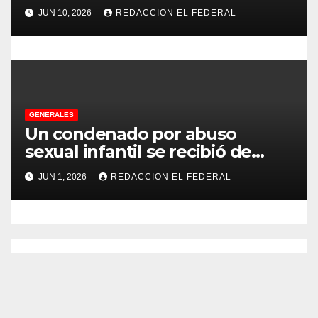
no pudo decomisarle ni un peso
JUN 10, 2026
REDACCION EL FEDERAL
a CFK
s
GENERALES
Un condenado por abuso
sexual infantil se recibió de
psicopedagogo dentro del
JUN 1, 2026
REDACCION EL FEDERAL
Servicio Penitenciario de La
Rioja