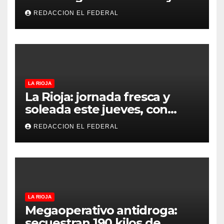
refugios de perros y gatos:
REDACCION EL FEDERAL
denuncian excesos, mientras
proteccionistas reclaman
controles más duros
LA RIOJA
La Rioja: jornada fresca y
soleada este jueves, con
temperaturas estables para
REDACCION EL FEDERAL
el viernes
LA RIOJA
Megaoperativo antidroga:
secuestran 190 kilos de