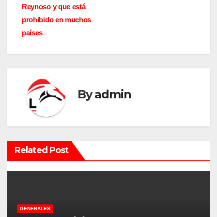
v
Reynoso y que está
prohibido en muchos
e
países
g
a
c
By
admin
i
ó
n
Related Post
d
e
e
GENERALES