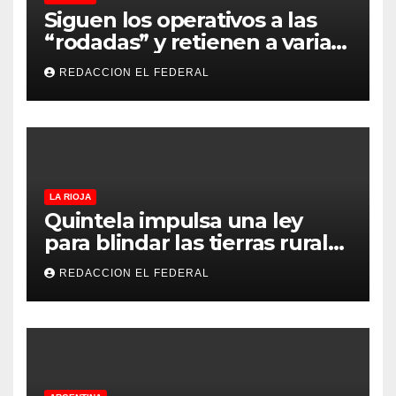
Siguen los operativos a las
“rodadas” y retienen a varias
motocicletas
REDACCION EL FEDERAL
LA RIOJA
Quintela impulsa una ley
para blindar las tierras rurales
de La Rioja: cuáles son los
REDACCION EL FEDERAL
principales puntos