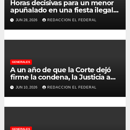
Horas decisivas para un menor
n
apuñalado en una fiesta ilegal
con más de 500 asistentes en
t
JUN 28, 2026
REDACCION EL FEDERAL
Chilecito
r
a
d
GENERALES
a
A un año de que la Corte dejó
s
firme la condena, la Justicia aún
no pudo decomisarle ni un peso
JUN 10, 2026
REDACCION EL FEDERAL
a CFK
GENERALES