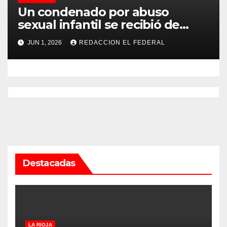
Un condenado por abuso
sexual infantil se recibió de
psicopedagogo dentro del
JUN 1, 2026
REDACCION EL FEDERAL
Servicio Penitenciario de La
Rioja
Destacadas
LA RIOJA