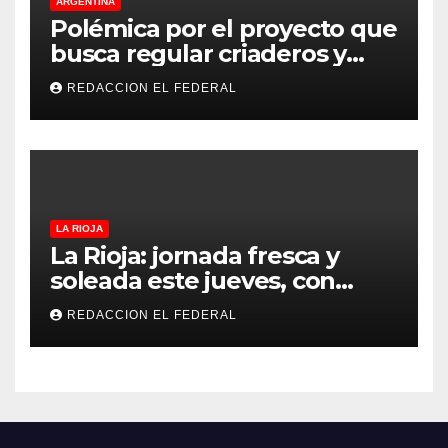
ARGENTINA
Polémica por el proyecto que
busca regular criaderos y
refugios de perros y gatos:
REDACCION EL FEDERAL
denuncian excesos, mientras
proteccionistas reclaman
controles más duros
LA RIOJA
La Rioja: jornada fresca y
soleada este jueves, con
temperaturas estables para
REDACCION EL FEDERAL
el viernes