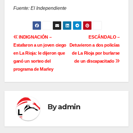
Fuente: El Independiente
N
INDIGNACIÓN –
ESCÁNDALO –
Estafaron a un joven ciego
Detuvieron a dos policías
a
en La Rioja: le dijeron que
de La Rioja por burlarse
v
ganó un sorteo del
de un discapacitado
programa de Marley
e
g
a
By
admin
c
i