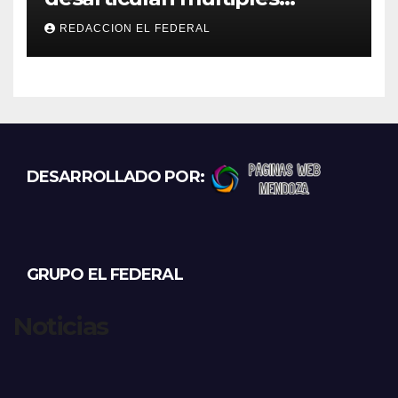
“rodadas” y detienen a
REDACCION EL FEDERAL
motociclistas violentos
DESARROLLADO POR:
GRUPO EL FEDERAL
Noticias