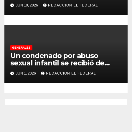
no pudo decomisarle ni un peso
s
JUN 10, 2026
REDACCION EL FEDERAL
a CFK
GENERALES
Un condenado por abuso
sexual infantil se recibió de
psicopedagogo dentro del
JUN 1, 2026
REDACCION EL FEDERAL
Servicio Penitenciario de La
Rioja