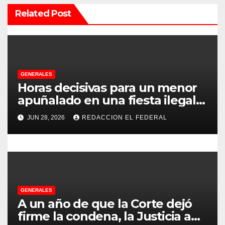
ó
Related Post
n
d
e
GENERALES
e
Horas decisivas para un menor
apuñalado en una fiesta ilegal
n
con más de 500 asistentes en
JUN 28, 2026
REDACCION EL FEDERAL
Chilecito
t
r
a
d
GENERALES
A un año de que la Corte dejó
a
firme la condena, la Justicia aún