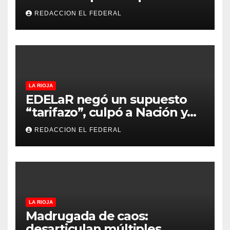
evalúan vender a capitales
REDACCION EL FEDERAL
privados
LA RIOJA
EDELaR negó un supuesto
“tarifazo”, culpó a Nación y
defendió los mecanismos de
REDACCION EL FEDERAL
medición: “la empresa
factura lo que lee, no lo que
estima”
LA RIOJA
Madrugada de caos:
desarticulan múltiples