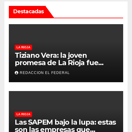
Destacadas
LA RIOJA
Tiziano Vera: la joven
promesa de La Rioja fue
convocado a la Selección
REDACCION EL FEDERAL
Argentina sub-15
LA RIOJA
Las SAPEM bajo la lupa: estas
son las empresas que