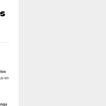
os
ulos
rus en
tenga