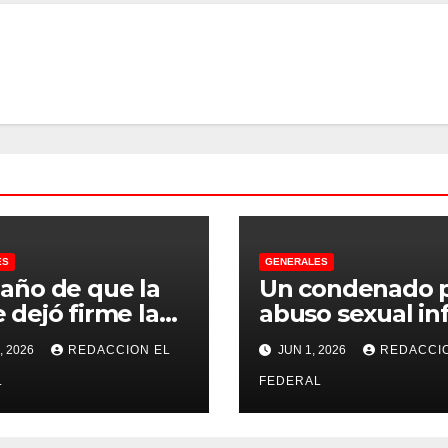
ES
GENERALES
 año de que la
Un condenado 
 dejó firme la
abuso sexual inf
na, la Justicia
se recibió de
, 2026
REDACCION EL
JUN 1, 2026
REDACCI
no pudo
psicopedagogo
misarle ni un
L
dentro del Servi
FEDERAL
 a CFK
Penitenciario d
Rioja