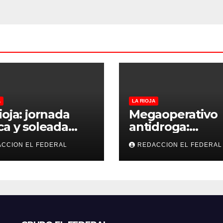
A
LA RIOJA
ioja: jornada
Megaoperativo
ca y soleada
antidroga:
 jueves, con
secuestran 190 k
CCION EL FEDERAL
REDACCION EL FEDERAL
peraturas
de marihuana 
bles para el
tenían como
nes
destino La Rioja
Catamarca