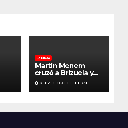
LA RIOJA
Martín Menem
cruzó a Brizuela y
ilos
Doria por los
REDACCION EL FEDERAL
que
incendios en
Guanchín: “Miente
 y
descaradamente”