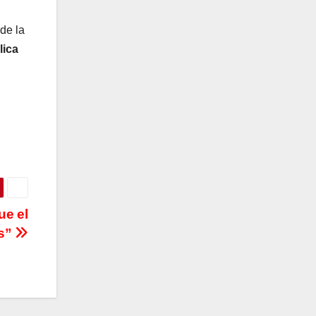
de la
lica
ue el
os”