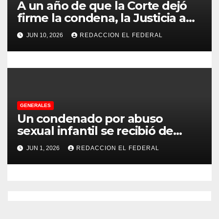
d
A un año de que la Corte dejó
firme la condena, la Justicia aún
a
no pudo decomisarle ni un peso
JUN 10, 2026
REDACCION EL FEDERAL
a CFK
s
GENERALES
Un condenado por abuso
sexual infantil se recibió de
psicopedagogo dentro del
JUN 1, 2026
REDACCION EL FEDERAL
Servicio Penitenciario de La
Rioja