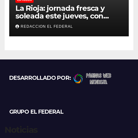
La Rioja: jornada fresca y
soleada este jueves, con
temperaturas estables para
REDACCION EL FEDERAL
el viernes
DESARROLLADO POR:
GRUPO EL FEDERAL
Noticias