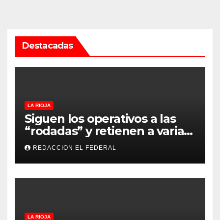
Destacadas
LA RIOJA
Siguen los operativos a las
“rodadas” y retienen a varias
motocicletas
REDACCION EL FEDERAL
LA RIOJA