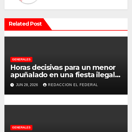
c
i
Related Post
ó
n
d
e
GENERALES
Horas decisivas para un menor
e
apuñalado en una fiesta ilegal
con más de 500 asistentes en
n
JUN 28, 2026
REDACCION EL FEDERAL
Chilecito
t
r
a
GENERALES