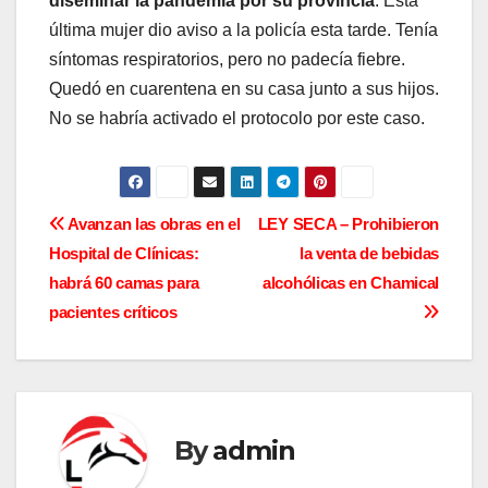
diseminar la pandemia por su provincia
. Esta
última mujer dio aviso a la policía esta tarde. Tenía
síntomas respiratorios, pero no padecía fiebre.
Quedó en cuarentena en su casa junto a sus hijos.
No se habría activado el protocolo por este caso.
N
Avanzan las obras en el
LEY SECA – Prohibieron
Hospital de Clínicas:
la venta de bebidas
a
habrá 60 camas para
alcohólicas en Chamical
v
pacientes críticos
e
g
a
By
admin