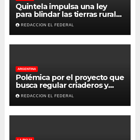
Quintela impulsa una ley
para blindar las tierras rurales
de La Rioja: cuáles son los
REDACCION EL FEDERAL
principales puntos
ARGENTINA
Polémica por el proyecto que
busca regular criaderos y
refugios de perros y gatos:
REDACCION EL FEDERAL
denuncian excesos, mientras
proteccionistas reclaman
controles más duros
LA RIOJA