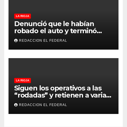
LA RIOJA
Denunció que le habían
robado el auto y terminó
confesando que su hermano
REDACCION EL FEDERAL
lo empeñó por drogas
LA RIOJA
Siguen los operativos a las
“rodadas” y retienen a varias
motocicletas
REDACCION EL FEDERAL