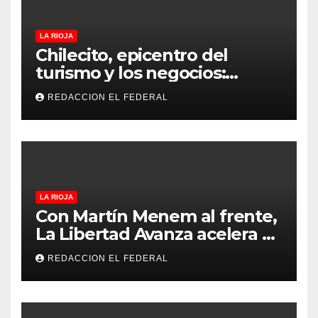
LA RIOJA
Chilecito, epicentro del
turismo y los negocios:
arranca la Expo que promete
REDACCION EL FEDERAL
revolucionar la economía
regional en un evento sin
precedentes en La Rioja
LA RIOJA
Con Martín Menem al frente,
La Libertad Avanza acelera su
despliegue en La Rioja y
REDACCION EL FEDERAL
desembarcó en Aimogasta