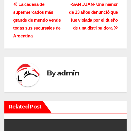
N
La cadena de
-SAN JUAN- Una menor
supermercados más
de 13 años denunció que
a
grande de mundo vende
fue violada por el dueño
v
todas sus sucursales de
de una distribuidora
Argentina
e
g
a
By
admin
c
i
ó
Related Post
n
d