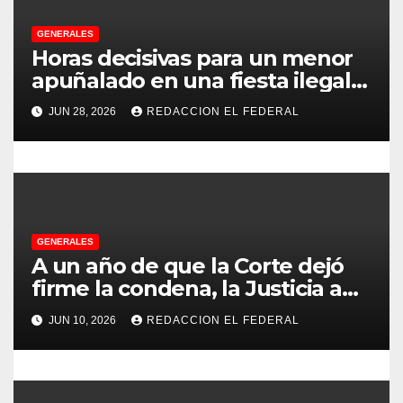
e
GENERALES
e
Horas decisivas para un menor
apuñalado en una fiesta ilegal
n
con más de 500 asistentes en
JUN 28, 2026
REDACCION EL FEDERAL
Chilecito
t
r
a
d
GENERALES
A un año de que la Corte dejó
a
firme la condena, la Justicia aún
no pudo decomisarle ni un peso
s
JUN 10, 2026
REDACCION EL FEDERAL
a CFK