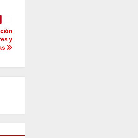
cción
res y
nas