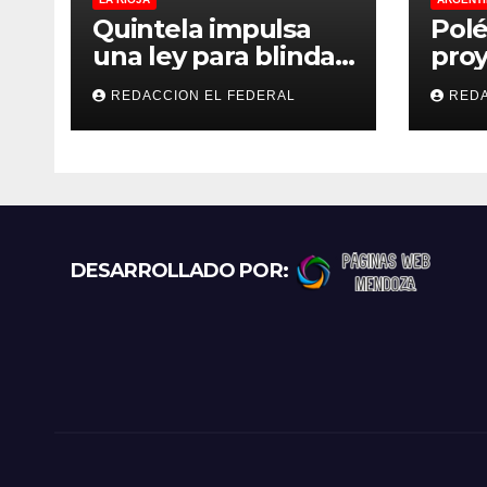
Quintela impulsa
Polé
una ley para blindar
proy
las tierras rurales de
regu
REDACCION EL FEDERAL
REDA
La Rioja: cuáles son
refu
los principales
gato
puntos
exce
prot
recl
más
DESARROLLADO POR: