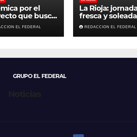
mica por el
La Rioja: jornad
ecto que busca
fresca y soleada
lar criaderos y
este jueves, con
CCION EL FEDERAL
REDACCION EL FEDERAL
gios de perros y
temperaturas
s: denuncian
estables para el
sos, mientras
viernes
eccionistas
aman controles
 duros
GRUPO EL FEDERAL
Noticias