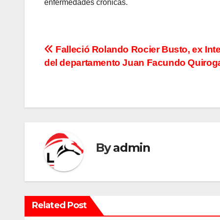
enfermedades crónicas.
N
Falleció Rolando Rocier Busto, ex Int
del departamento Juan Facundo Quirog
a
v
e
g
By
admin
a
c
i
Related Post
ó