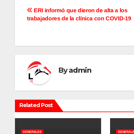
N
ERI informó que dieron de alta a los
trabajadores de la clínica con COVID-19
a
v
e
g
By
admin
a
c
i
Related Post
ó
n
GENERALES
GENERAL