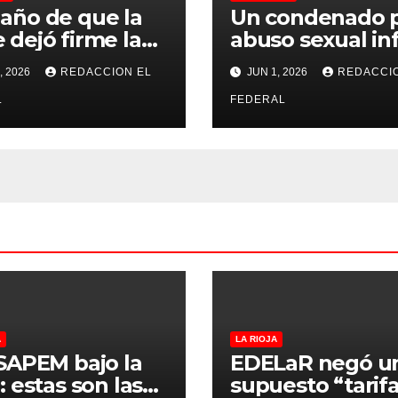
 año de que la
Un condenado 
 dejó firme la
abuso sexual inf
na, la Justicia
se recibió de
, 2026
REDACCION EL
JUN 1, 2026
REDACCI
no pudo
psicopedagogo
misarle ni un
L
dentro del Servi
FEDERAL
 a CFK
Penitenciario d
Rioja
A
LA RIOJA
SAPEM bajo la
EDELaR negó u
: estas son las
supuesto “tarifa