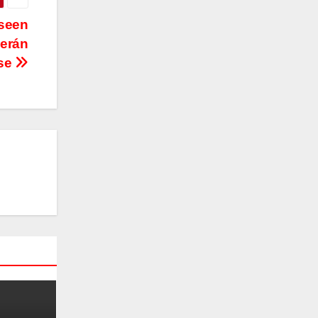
seen
berán
rse