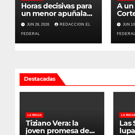
d
Horas decisivas para
A un
e
un menor apuñalado
Corte
en una fiesta ilegal
conde
e
JUN 28, 2026
REDACCION EL
JUN 10
con más de 500
aún 
asistentes en
FEDERAL
deco
FEDERA
n
Chilecito
peso
t
r
a
Destacadas
d
a
s
LA RIOJA
LA RIOJ
Tiziano Vera: la
Las 
joven promesa de
lupa