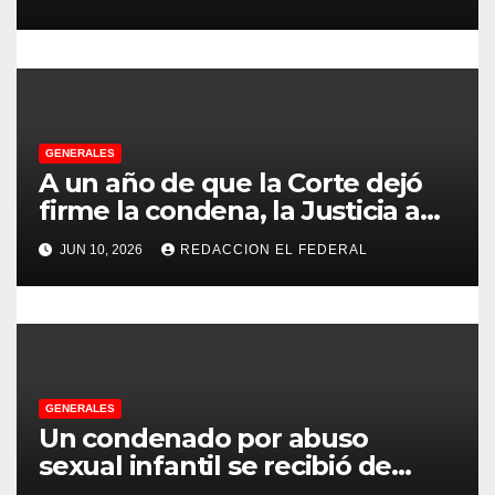
n
Chilecito
t
r
a
GENERALES
d
A un año de que la Corte dejó
firme la condena, la Justicia aún
a
no pudo decomisarle ni un peso
JUN 10, 2026
REDACCION EL FEDERAL
a CFK
s
GENERALES
Un condenado por abuso
sexual infantil se recibió de
psicopedagogo dentro del