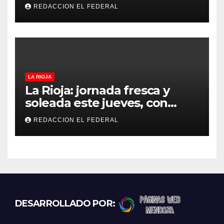
refugios de perros y gatos:
REDACCION EL FEDERAL
denuncian excesos, mientras
proteccionistas reclaman
controles más duros
LA RIOJA
La Rioja: jornada fresca y
soleada este jueves, con
temperaturas estables para
REDACCION EL FEDERAL
el viernes
DESARROLLADO POR: