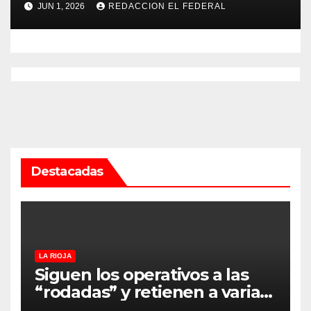
JUN 1, 2026
REDACCION EL FEDERAL
Servicio Penitenciario de La
Rioja
Destacadas
LA RIOJA
Siguen los operativos a las
“rodadas” y retienen a varias
motocicletas