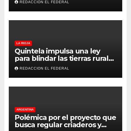
REDACCION EL FEDERAL
LA RIOJA
Quintela impulsa una ley
para blindar las tierras rurales
de La Rioja: cuáles son los
REDACCION EL FEDERAL
principales puntos
ARGENTINA
Polémica por el proyecto que
busca regular criaderos y