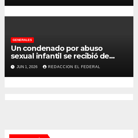
a CFK
s
GENERALES
Un condenado por abuso
sexual infantil se recibió de
psicopedagogo dentro del
JUN 1, 2026
REDACCION EL FEDERAL
Servicio Penitenciario de La
Rioja