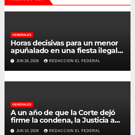
ó
n
d
e
GENERALES
Horas decisivas para un menor
e
apuñalado en una fiesta ilegal
con más de 500 asistentes en
n
JUN 28, 2026
REDACCION EL FEDERAL
Chilecito
t
r
a
GENERALES
d
A un año de que la Corte dejó
firme la condena, la Justicia aún
a
no pudo decomisarle ni un peso
JUN 10, 2026
REDACCION EL FEDERAL