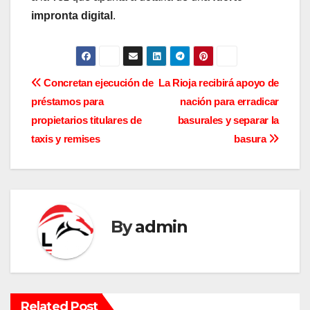
impronta digital
.
N
Concretan ejecución de
La Rioja recibirá apoyo de
préstamos para
nación para erradicar
a
propietarios titulares de
basurales y separar la
v
taxis y remises
basura
e
g
a
By
admin
c
i
Related Post