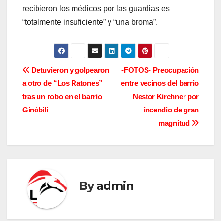
recibieron los médicos por las guardias es
“totalmente insuficiente” y “una broma”.
N
Detuvieron y golpearon
-FOTOS- Preocupación
a otro de “Los Ratones”
entre vecinos del barrio
a
tras un robo en el barrio
Nestor Kirchner por
v
Ginóbili
incendio de gran
magnitud
e
g
a
By
admin
c
i