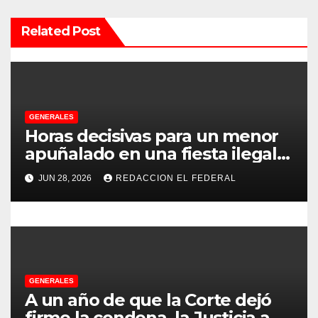
ó
Related Post
n
d
e
GENERALES
e
Horas decisivas para un menor
apuñalado en una fiesta ilegal
n
con más de 500 asistentes en
JUN 28, 2026
REDACCION EL FEDERAL
Chilecito
t
r
a
d
GENERALES
A un año de que la Corte dejó
a
firme la condena, la Justicia aún