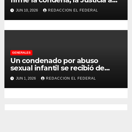
no pudo decomisarle ni un peso
s
JUN 10, 2026
REDACCION EL FEDERAL
a CFK
GENERALES
Un condenado por abuso
sexual infantil se recibió de
psicopedagogo dentro del
JUN 1, 2026
REDACCION EL FEDERAL
Servicio Penitenciario de La
Rioja