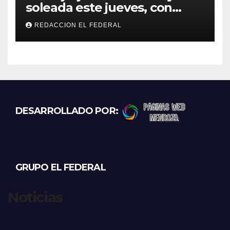
soleada este jueves, con
temperaturas estables para
REDACCION EL FEDERAL
el viernes
DESARROLLADO POR:
GRUPO EL FEDERAL
Noticias