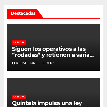
Destacadas
LA RIOJA
Siguen los operativos a las
“rodadas” y retienen a varias
motocicletas
REDACCION EL FEDERAL
LA RIOJA
Quintela impulsa una ley