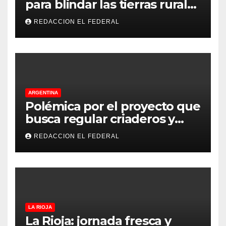
para blindar las tierras rurales
de La Rioja: cuáles son los
REDACCION EL FEDERAL
principales puntos
ARGENTINA
Polémica por el proyecto que
busca regular criaderos y
refugios de perros y gatos:
REDACCION EL FEDERAL
denuncian excesos, mientras
proteccionistas reclaman
controles más duros
LA RIOJA
La Rioja: jornada fresca y