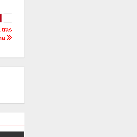
 tras
cha