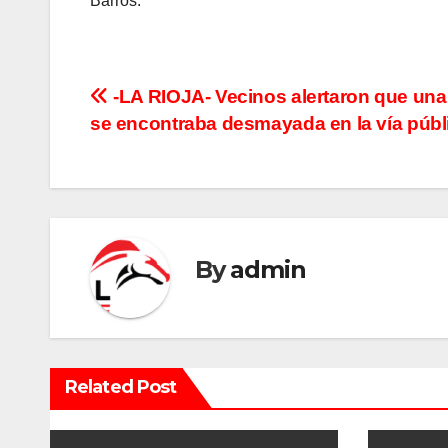
Barros.
N
-LA RIOJA- Vecinos alertaron que una
se encontraba desmayada en la vía públ
a
v
e
g
By
admin
a
c
i
Related Post
ó