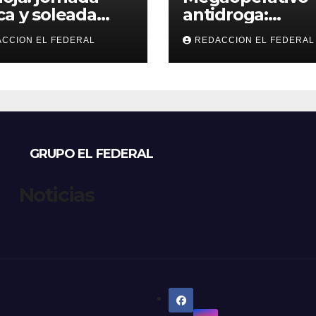
ca y soleada
antidroga:
 jueves, con
secuestran 190 k
CCION EL FEDERAL
REDACCION EL FEDERAL
peraturas
de marihuana 
bles para el
tenían como
nes
destino La Rioja
Catamarca
GRUPO EL FEDERAL
Noticias