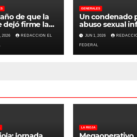
ES
GENERALES
 año de que la
Un condenado 
 dejó firme la
abuso sexual inf
na, la Justicia
se recibió de
, 2026
REDACCION EL
JUN 1, 2026
REDACCI
no pudo
psicopedagogo
misarle ni un
L
dentro del Servi
FEDERAL
 a CFK
Penitenciario d
Rioja
A
LA RIOJA
ioja: jornada
Megaoperativo