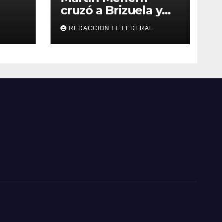
cruzó a Brizuela y
ilos
Doria por los
REDACCION EL FEDERAL
que
incendios en
Guanchín: “Miente
 y
descaradamente”