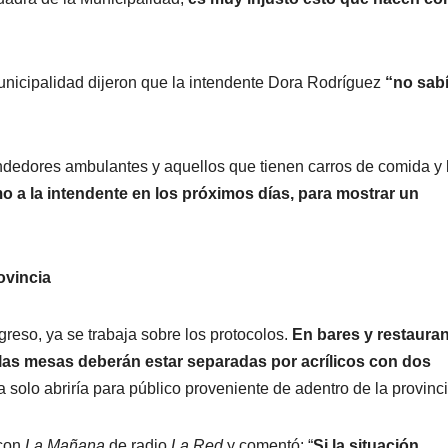
nicipalidad dijeron que la intendente Dora Rodríguez
“no sab
ndedores ambulantes y aquellos que tienen carros de comida y
mo a la intendente en los próximos días, para mostrar un
ovincia
eso, ya se trabaja sobre los protocolos.
En bares y restaura
 y las mesas deberán estar separadas por acrílicos con dos
ía solo abriría para público proveniente de adentro de la provinci
 con
La Mañana
de radio
La Red
y comentó: “
Si la situación