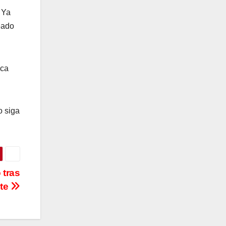
. Ya
eado
sca
o siga
 tras
ste