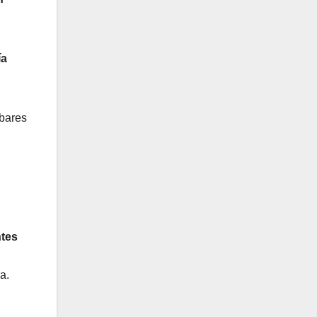
ía
 bares
ntes
a.