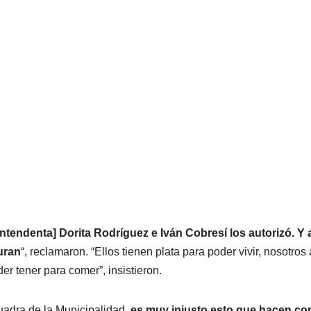
intendenta] Dorita Rodríguez e Iván Cobresí los autorizó. Y 
uran
“, reclamaron. “Ellos tienen plata para poder vivir, nosotros
er tener para comer”, insistieron.
 cuadra de la Municipalidad,
es muy injusto esto que hacen co