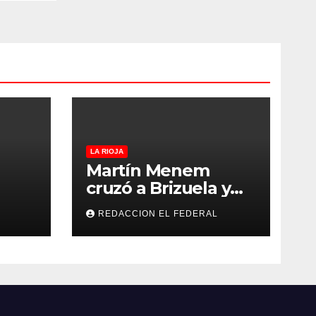
LA RIOJA
Martín Menem
cruzó a Brizuela y
ilos
Doria por los
REDACCION EL FEDERAL
que
incendios en
Guanchín: “Miente
 y
descaradamente”