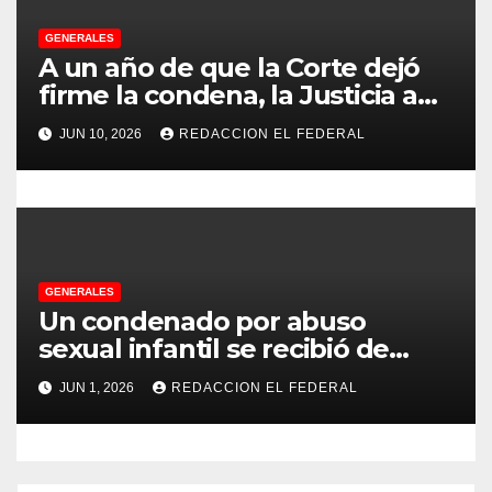
d
GENERALES
a
A un año de que la Corte dejó
s
firme la condena, la Justicia aún
no pudo decomisarle ni un peso
JUN 10, 2026
REDACCION EL FEDERAL
a CFK
GENERALES
Un condenado por abuso
sexual infantil se recibió de
psicopedagogo dentro del
JUN 1, 2026
REDACCION EL FEDERAL
Servicio Penitenciario de La
Rioja