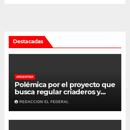
Destacadas
ARGENTINA
Polémica por el proyecto que
busca regular criaderos y
refugios de perros y gatos:
REDACCION EL FEDERAL
denuncian excesos, mientras
proteccionistas reclaman
controles más duros