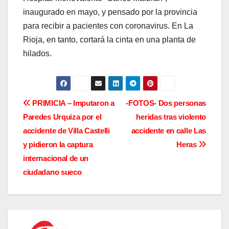
inaugurado en mayo, y pensado por la provincia
para recibir a pacientes con coronavirus. En La
Rioja, en tanto, cortará la cinta en una planta de
hilados.
N
PRIMICIA – Imputaron a
-FOTOS- Dos personas
Paredes Urquiza por el
heridas tras violento
a
accidente de Villa Castelli
accidente en calle Las
v
y pidieron la captura
Heras
internacional de un
e
ciudadano sueco
g
a