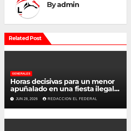
c
By
admin
i
ó
n
Related Post
d
e
e
GENERALES
Horas decisivas para un menor
n
apuñalado en una fiesta ilegal
con más de 500 asistentes en
t
JUN 28, 2026
REDACCION EL FEDERAL
Chilecito
r
a