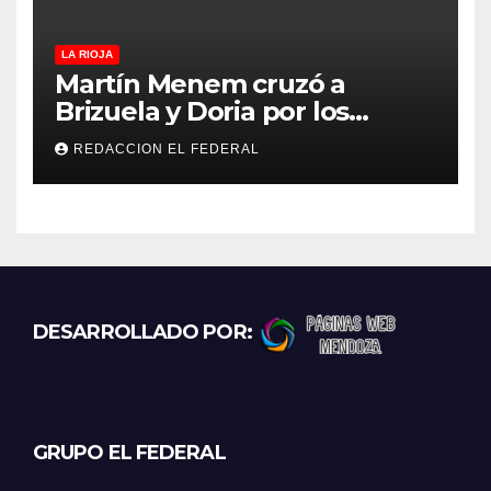
LA RIOJA
Martín Menem cruzó a
Brizuela y Doria por los
incendios en Guanchín:
REDACCION EL FEDERAL
“Miente descaradamente”
DESARROLLADO POR:
GRUPO EL FEDERAL