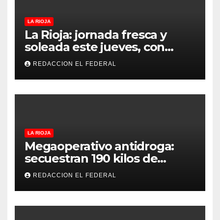
LA RIOJA
La Rioja: jornada fresca y
soleada este jueves, con
temperaturas estables para
REDACCION EL FEDERAL
el viernes
LA RIOJA
Megaoperativo antidroga:
secuestran 190 kilos de
marihuana que tenían como
REDACCION EL FEDERAL
destino La Rioja y Catamarca