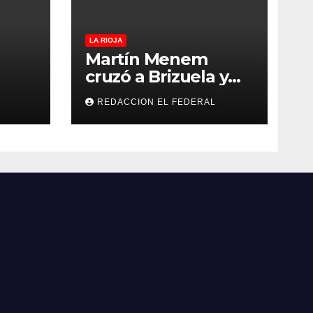
LA RIOJA
Martín Menem
cruzó a Brizuela y
ilos
Doria por los
REDACCION EL FEDERAL
que
incendios en
Guanchín: “Miente
 y
descaradamente”