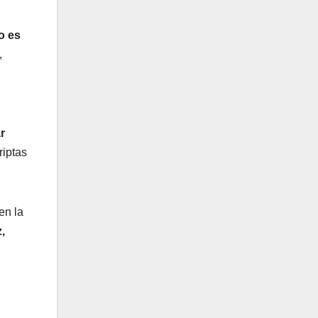
o es
,
r
riptas
en la
,