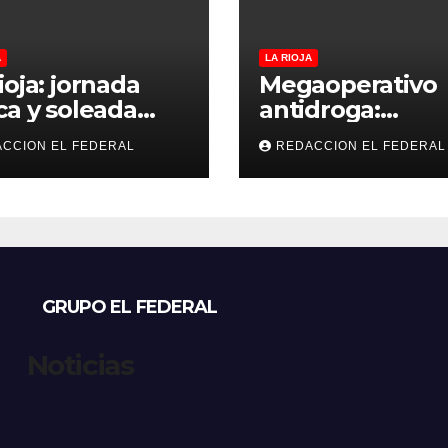
A
LA RIOJA
ioja: jornada
Megaoperativo
ca y soleada
antidroga:
 jueves, con
secuestran 190 k
CCION EL FEDERAL
REDACCION EL FEDERAL
peraturas
de marihuana 
bles para el
tenían como
nes
destino La Rioja
Catamarca
GRUPO EL FEDERAL
Noticias