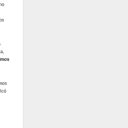
rno
os
s
ea,
somos
amos
ficó