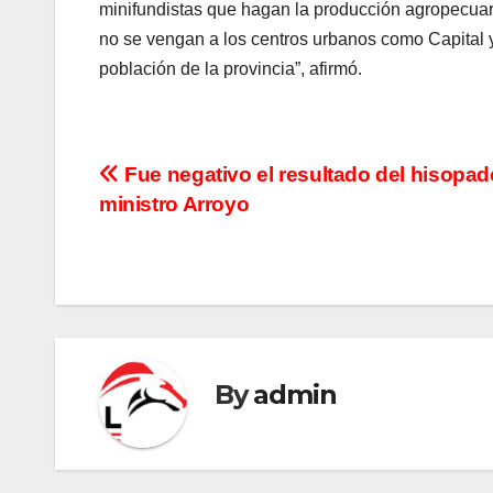
minifundistas que hagan la producción agropecuari
no se vengan a los centros urbanos como Capital y
población de la provincia”, afirmó.
N
Fue negativo el resultado del hisopad
ministro Arroyo
a
v
e
g
By
admin
a
c