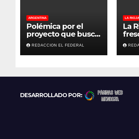
a
s
ARGENTINA
LA RIOJ
Polémica por el
La R
proyecto que busca
fres
regular criaderos y
este
REDACCION EL FEDERAL
REDA
refugios de perros y
tem
gatos: denuncian
esta
excesos, mientras
vier
proteccionistas
reclaman controles
más duros
DESARROLLADO POR: