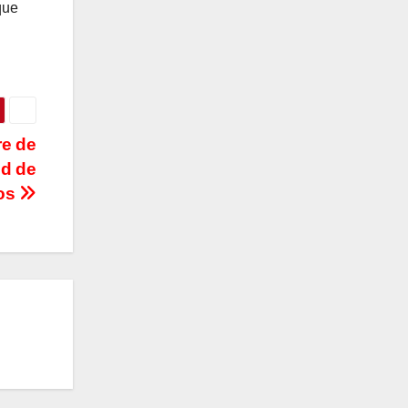
que
re de
ud de
nos