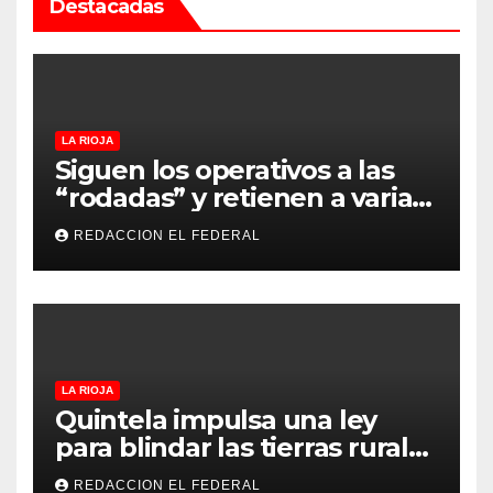
Destacadas
LA RIOJA
Siguen los operativos a las
“rodadas” y retienen a varias
motocicletas
REDACCION EL FEDERAL
LA RIOJA
Quintela impulsa una ley
para blindar las tierras rurales
de La Rioja: cuáles son los
REDACCION EL FEDERAL