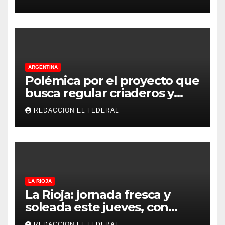
principales puntos
ARGENTINA
Polémica por el proyecto que
busca regular criaderos y
refugios de perros y gatos:
REDACCION EL FEDERAL
denuncian excesos, mientras
proteccionistas reclaman
controles más duros
LA RIOJA
La Rioja: jornada fresca y
soleada este jueves, con
temperaturas estables para
REDACCION EL FEDERAL