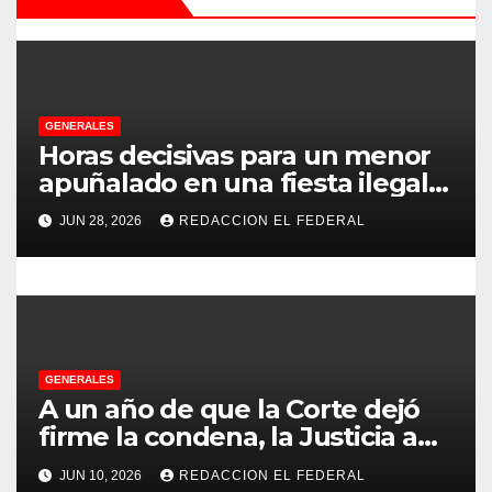
ó
n
d
e
GENERALES
Horas decisivas para un menor
e
apuñalado en una fiesta ilegal
con más de 500 asistentes en
n
JUN 28, 2026
REDACCION EL FEDERAL
Chilecito
t
r
a
GENERALES
d
A un año de que la Corte dejó
firme la condena, la Justicia aún
a
no pudo decomisarle ni un peso
JUN 10, 2026
REDACCION EL FEDERAL
a CFK