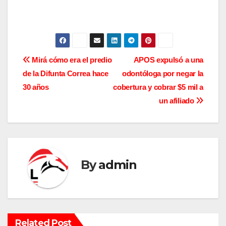
N
Mirá cómo era el predio
APOS expulsó a una
de la Difunta Correa hace
odontóloga por negar la
a
30 años
cobertura y cobrar $5 mil a
v
un afiliado
e
g
a
By
admin
c
i
Related Post