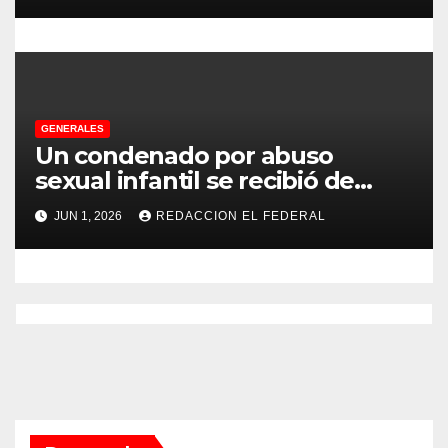
s
GENERALES
Un condenado por abuso
sexual infantil se recibió de
psicopedagogo dentro del
JUN 1, 2026
REDACCION EL FEDERAL
Servicio Penitenciario de La
Rioja