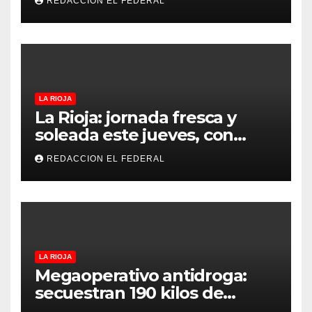
REDACCION EL FEDERAL
denuncian excesos, mientras
proteccionistas reclaman
controles más duros
LA RIOJA
La Rioja: jornada fresca y
soleada este jueves, con
temperaturas estables para
REDACCION EL FEDERAL
el viernes
LA RIOJA
Megaoperativo antidroga:
secuestran 190 kilos de
marihuana que tenían como