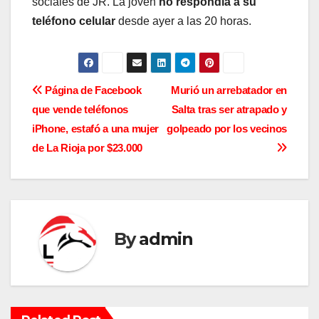
sociales de JR. La joven
no respondía a su
teléfono celular
desde ayer a las 20 horas.
N
Página de Facebook
Murió un arrebatador en
que vende teléfonos
Salta tras ser atrapado y
a
iPhone, estafó a una mujer
golpeado por los vecinos
v
de La Rioja por $23.000
e
g
a
By
admin
c
i