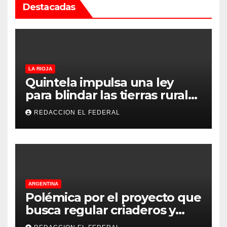
Destacadas
LA RIOJA
Quintela impulsa una ley
para blindar las tierras rurales
de La Rioja: cuáles son los
REDACCION EL FEDERAL
principales puntos
ARGENTINA
Polémica por el proyecto que
busca regular criaderos y
refugios de perros y gatos: