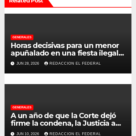
Related Post
ó
n
d
e
GENERALES
Horas decisivas para un menor
e
apuñalado en una fiesta ilegal
con más de 500 asistentes en
n
JUN 28, 2026
REDACCION EL FEDERAL
Chilecito
t
r
a
GENERALES
d
A un año de que la Corte dejó
firme la condena, la Justicia aún
a
no pudo decomisarle ni un peso
JUN 10, 2026
REDACCION EL FEDERAL