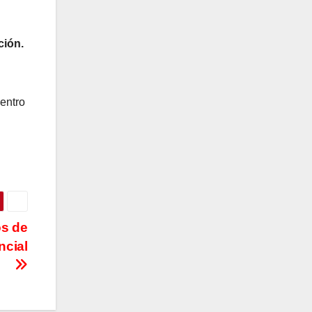
ción.
centro
os de
ncial