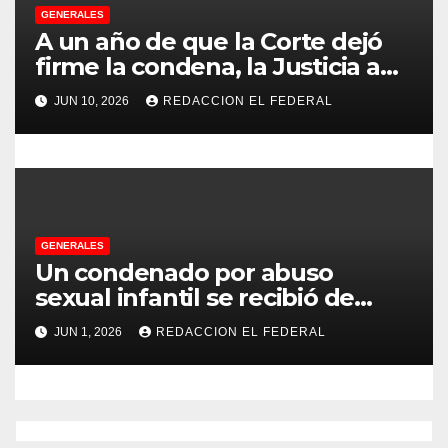
d
GENERALES
A un año de que la Corte dejó
a
firme la condena, la Justicia aún
no pudo decomisarle ni un peso
s
JUN 10, 2026
REDACCION EL FEDERAL
a CFK
GENERALES
Un condenado por abuso
sexual infantil se recibió de
psicopedagogo dentro del
JUN 1, 2026
REDACCION EL FEDERAL
Servicio Penitenciario de La
Rioja