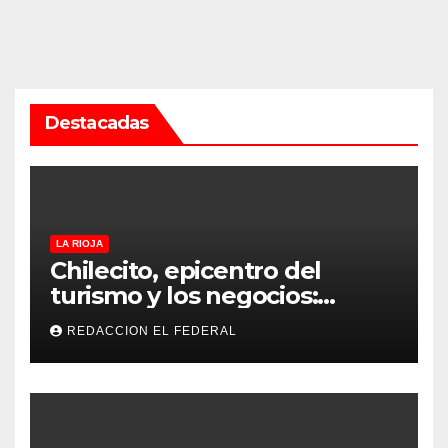
Destacadas
LA RIOJA
Chilecito, epicentro del
turismo y los negocios:
arranca la Expo que promete
REDACCION EL FEDERAL
revolucionar la economía
regional en un evento sin
precedentes en La Rioja