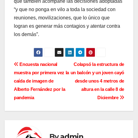
que también acompañe las decisiones adoptadas
“y que no ponga en vilo a toda la sociedad con
reuniones, movilizaciones, que lo único que
logran es generar más contagios y atentar contra
los demás”.
N
Encuesta nacional
Colapsó la estructura de
muestra por primera vez la
un balcón y un joven cayó
a
caída de imagen de
desde unos 4 metros de
v
Alberto Fernández por la
altura en la calle 8 de
pandemia
Diciembre
e
g
a
By
admin