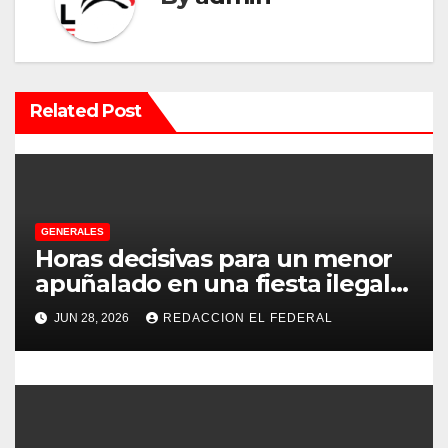
c
i
ó
Related Post
n
d
e
GENERALES
e
Horas decisivas para un menor
apuñalado en una fiesta ilegal
n
con más de 500 asistentes en
JUN 28, 2026
REDACCION EL FEDERAL
Chilecito
t
r
a