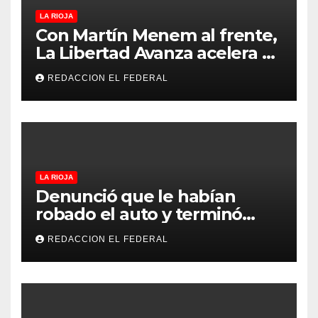
LA RIOJA
Con Martín Menem al frente,
La Libertad Avanza acelera su
despliegue en La Rioja y
REDACCION EL FEDERAL
desembarcó en Aimogasta
LA RIOJA
Denunció que le habían
robado el auto y terminó
confesando que su hermano
REDACCION EL FEDERAL
lo empeñó por drogas