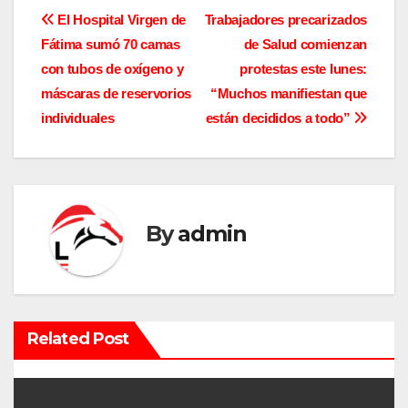
N
El Hospital Virgen de
Trabajadores precarizados
Fátima sumó 70 camas
de Salud comienzan
a
con tubos de oxígeno y
protestas este lunes:
v
máscaras de reservorios
“Muchos manifiestan que
individuales
están decididos a todo”
e
g
a
By
admin
c
i
ó
Related Post
n
d