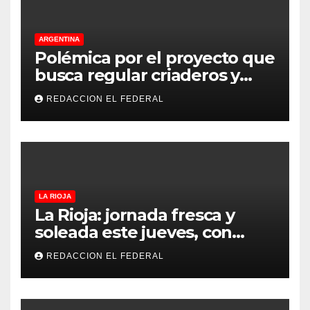
ARGENTINA
Polémica por el proyecto que
busca regular criaderos y
refugios de perros y gatos:
REDACCION EL FEDERAL
denuncian excesos, mientras
proteccionistas reclaman
controles más duros
LA RIOJA
La Rioja: jornada fresca y
soleada este jueves, con
temperaturas estables para
REDACCION EL FEDERAL
el viernes