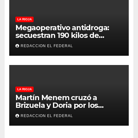
LA RIOJA
Megaoperativo antidroga:
secuestran 190 kilos de
marihuana que tenían como
REDACCION EL FEDERAL
destino La Rioja y Catamarca
LA RIOJA
Martín Menem cruzó a
Brizuela y Doria por los
incendios en Guanchín:
REDACCION EL FEDERAL
“Miente descaradamente”