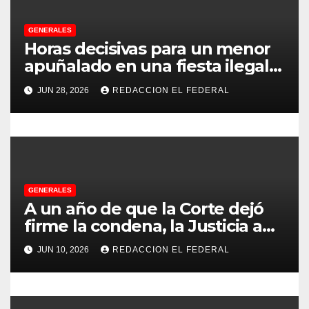
e
GENERALES
e
Horas decisivas para un menor
apuñalado en una fiesta ilegal
n
con más de 500 asistentes en
JUN 28, 2026
REDACCION EL FEDERAL
Chilecito
t
r
a
d
GENERALES
A un año de que la Corte dejó
a
firme la condena, la Justicia aún
no pudo decomisarle ni un peso
s
JUN 10, 2026
REDACCION EL FEDERAL
a CFK