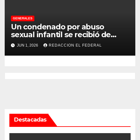
GENERALES
Un condenado por abuso
sexual infantil se recibió de
psicopedagogo dentro del
JUN 1, 2026
REDACCION EL FEDERAL
Servicio Penitenciario de La
Rioja
Destacadas