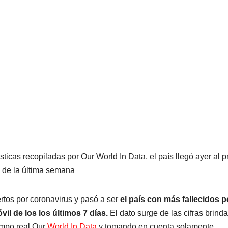
ticas recopiladas por Our World In Data, el país llegó ayer al p
 de la última semana
rtos por coronavirus y pasó a ser
el país con más fallecidos p
il de los los últimos 7 días.
El dato surge de las cifras brind
iempo real Our
World In Data
y tomando en cuenta solamente