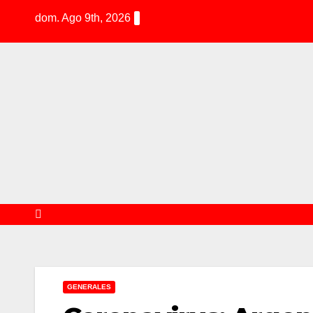
S
dom. Ago 9th, 2026
k
i
p
t
o
c
o
n
t
e
n
t
GENERALES