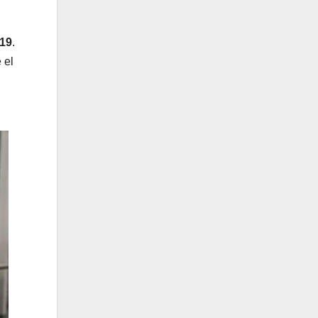
-19
.
 el