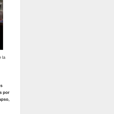
 la
os
s por
apso,