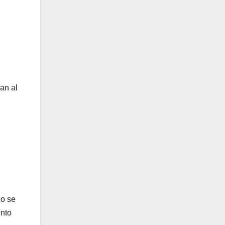
an al
do se
ento