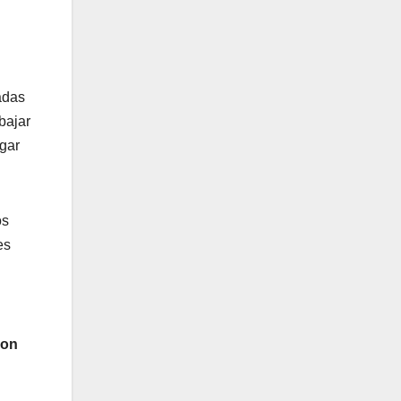
adas
bajar
gar
os
es
son