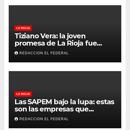
LA RIOJA
Tiziano Vera: la joven
promesa de La Rioja fue
convocado a la Selección
REDACCION EL FEDERAL
Argentina sub-15
LA RIOJA
Las SAPEM bajo la lupa: estas
son las empresas que
evalúan vender a capitales
REDACCION EL FEDERAL
privados