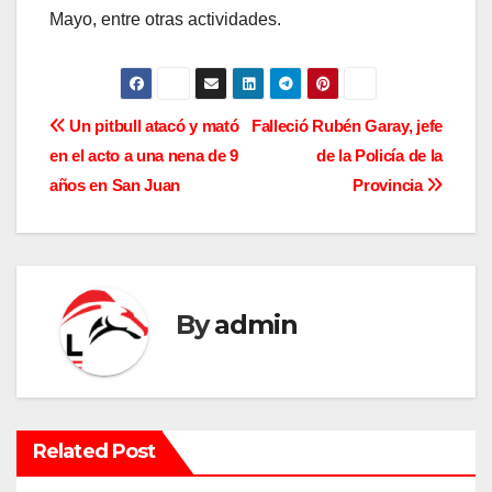
Mayo, entre otras actividades.
N
Un pitbull atacó y mató
Falleció Rubén Garay, jefe
en el acto a una nena de 9
de la Policía de la
a
años en San Juan
Provincia
v
e
g
By
admin
a
c
i
Related Post