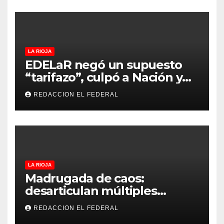
LA RIOJA
EDELaR negó un supuesto
“tarifazo”, culpó a Nación y
defendió los mecanismos de
REDACCION EL FEDERAL
medición: “la empresa
factura lo que lee, no lo que
estima”
LA RIOJA
Madrugada de caos:
desarticulan múltiples
“rodadas” y detienen a
REDACCION EL FEDERAL
motociclistas violentos