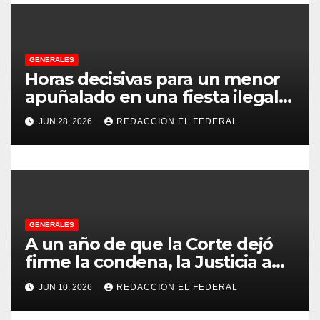
ó
n
d
GENERALES
Horas decisivas para un menor
e
apuñalado en una fiesta ilegal
e
con más de 500 asistentes en
JUN 28, 2026
REDACCION EL FEDERAL
Chilecito
n
t
r
GENERALES
a
A un año de que la Corte dejó
d
firme la condena, la Justicia aún
no pudo decomisarle ni un peso
a
JUN 10, 2026
REDACCION EL FEDERAL
a CFK