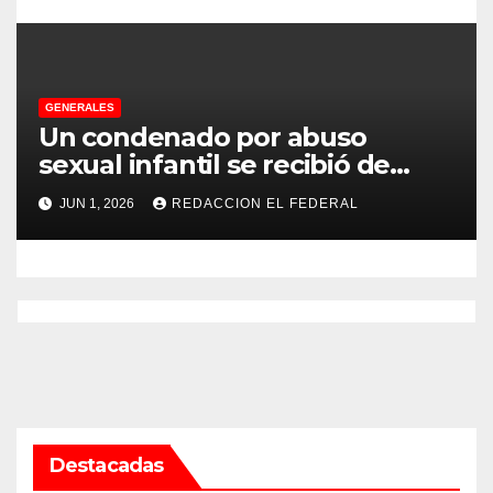
s
GENERALES
Un condenado por abuso
sexual infantil se recibió de
psicopedagogo dentro del
JUN 1, 2026
REDACCION EL FEDERAL
Servicio Penitenciario de La
Rioja
Destacadas