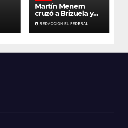
Martín Menem
cruzó a Brizuela y
ilos
Doria por los
REDACCION EL FEDERAL
que
incendios en
Guanchín: “Miente
 y
descaradamente”