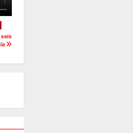
 seis
día