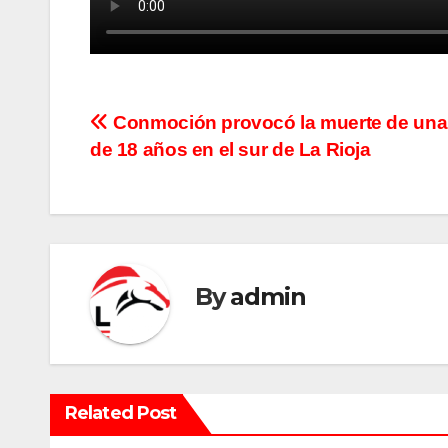
N
Conmoción provocó la muerte de una
de 18 años en el sur de La Rioja
a
v
e
g
By
admin
a
c
i
Related Post