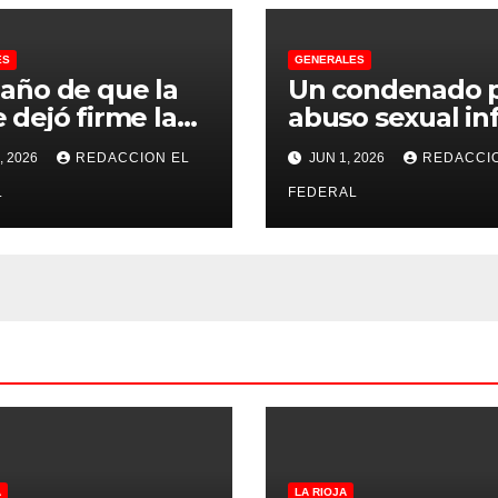
ES
GENERALES
 año de que la
Un condenado 
 dejó firme la
abuso sexual inf
na, la Justicia
se recibió de
, 2026
REDACCION EL
JUN 1, 2026
REDACCI
no pudo
psicopedagogo
misarle ni un
L
dentro del Servi
FEDERAL
 a CFK
Penitenciario d
Rioja
A
LA RIOJA