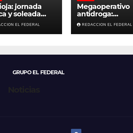
ioja: jornada
Megaoperativo
ca y soleada
antidroga:
 jueves, con
secuestran 190 k
CCION EL FEDERAL
REDACCION EL FEDERAL
peraturas
de marihuana 
bles para el
tenían como
nes
destino La Rioja
Catamarca
GRUPO EL FEDERAL
Noticias