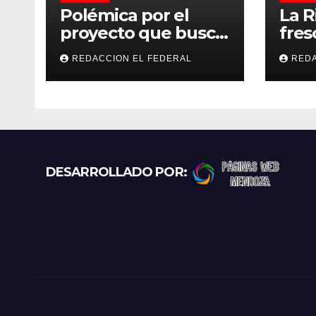
s
Polémica por el
La R
proyecto que busca
fres
regular criaderos y
este
REDACCION EL FEDERAL
REDA
refugios de perros y
tem
gatos: denuncian
esta
excesos, mientras
vier
proteccionistas
reclaman controles
más duros
DESARROLLADO POR: