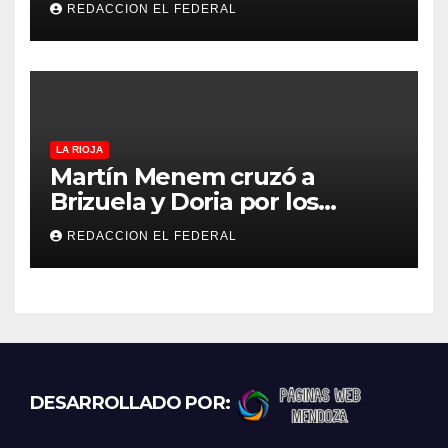
REDACCION EL FEDERAL
destino La Rioja y Catamarca
LA RIOJA
Martín Menem cruzó a
Brizuela y Doria por los
incendios en Guanchín:
REDACCION EL FEDERAL
“Miente descaradamente”
DESARROLLADO POR: