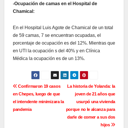
-Ocupación de camas en el Hospital de
Chamical:
En el Hospital Luis Agote de Chamical de un total
de 59 camas, 7 se encuentran ocupadas, el
porcentaje de ocupación es del 12%. Mientras que
en UTI la ocupación s del 40% y en Clínica
Médica la ocupación es de un 13%.
N
Confirmaron 19 casos
La historia de Yolanda: la
en Chepes, luego de que
joven de 21 años que
a
el intendente minimizara la
usurpó una vivienda
v
pandemia
porque no le alcanza para
darle de comer a sus dos
e
hijos