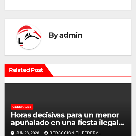
g
a
c
By
admin
i
ó
n
Related Post
d
e
e
GENERALES
Horas decisivas para un menor
n
apuñalado en una fiesta ilegal
con más de 500 asistentes en
t
JUN 28, 2026
REDACCION EL FEDERAL