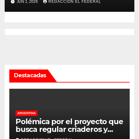
JUN 1, 2026
REDACCION EL FEDERAL
Servicio Penitenciario de La
Rioja
Destacadas
ARGENTINA
Polémica por el proyecto que
busca regular criaderos y
refugios de perros y gatos: