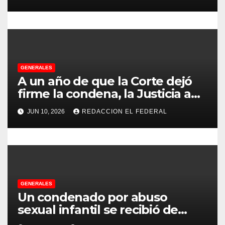
Chilecito
r
a
d
GENERALES
a
A un año de que la Corte dejó
s
firme la condena, la Justicia aún
no pudo decomisarle ni un peso
JUN 10, 2026
REDACCION EL FEDERAL
a CFK
GENERALES
Un condenado por abuso
sexual infantil se recibió de
psicopedagogo dentro del