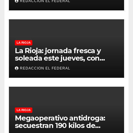
REDACCION EL FEDERAL
denuncian excesos, mientras
proteccionistas reclaman
controles más duros
LA RIOJA
La Rioja: jornada fresca y
soleada este jueves, con
temperaturas estables para
REDACCION EL FEDERAL
el viernes
LA RIOJA
Megaoperativo antidroga:
secuestran 190 kilos de
marihuana que tenían como