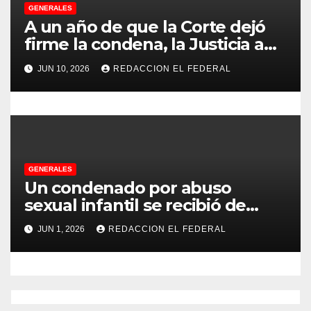
GENERALES
a
A un año de que la Corte dejó
s
firme la condena, la Justicia aún
no pudo decomisarle ni un peso
JUN 10, 2026
REDACCION EL FEDERAL
a CFK
GENERALES
Un condenado por abuso
sexual infantil se recibió de
psicopedagogo dentro del
JUN 1, 2026
REDACCION EL FEDERAL
Servicio Penitenciario de La
Rioja