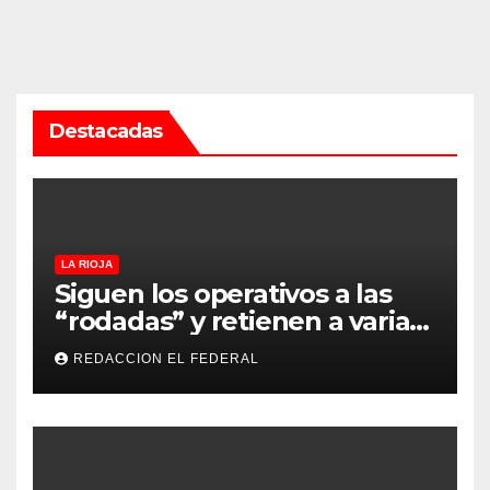
Destacadas
LA RIOJA
Siguen los operativos a las
“rodadas” y retienen a varias
motocicletas
REDACCION EL FEDERAL