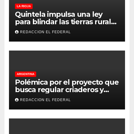
LA RIOJA
Quintela impulsa una ley
para blindar las tierras rurales
de La Rioja: cuáles son los
REDACCION EL FEDERAL
principales puntos
ARGENTINA
Polémica por el proyecto que
busca regular criaderos y
refugios de perros y gatos:
REDACCION EL FEDERAL
denuncian excesos, mientras
proteccionistas reclaman
controles más duros