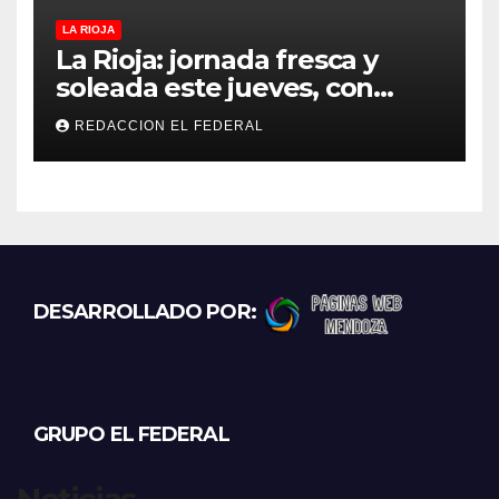
LA RIOJA
La Rioja: jornada fresca y
soleada este jueves, con
temperaturas estables para
REDACCION EL FEDERAL
el viernes
DESARROLLADO POR:
GRUPO EL FEDERAL