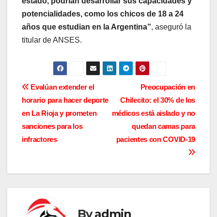
estado, podrían desarrollar sus capacidades y
potencialidades, como los chicos de 18 a 24
años que estudian en la Argentina”
, aseguró la
titular de ANSES.
N
Evalúan extender el
Preocupación en
horario para hacer deporte
Chilecito: el 30% de los
a
en La Rioja y prometen
médicos está aislado y no
v
sanciones para los
quedan camas para
infractores
pacientes con COVID-19
e
g
a
c
By
admin