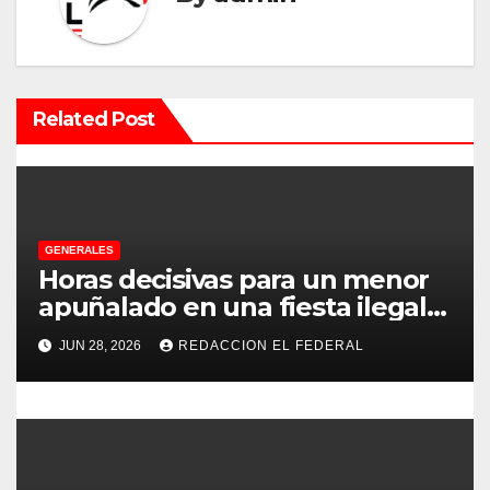
i
ó
n
Related Post
d
e
e
GENERALES
Horas decisivas para un menor
n
apuñalado en una fiesta ilegal
con más de 500 asistentes en
t
JUN 28, 2026
REDACCION EL FEDERAL
Chilecito
r
a
d