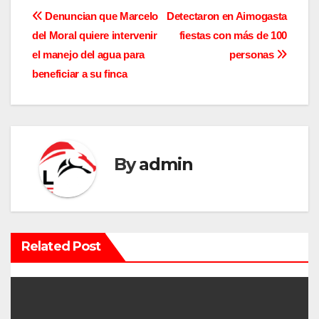
N
Denuncian que Marcelo
Detectaron en Aimogasta
del Moral quiere intervenir
fiestas con más de 100
a
el manejo del agua para
personas
v
beneficiar a su finca
e
g
a
By
admin
c
i
Related Post
ó
n
d