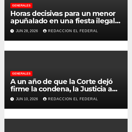
e
GENERALES
Horas decisivas para un menor
e
apuñalado en una fiesta ilegal
con más de 500 asistentes en
n
JUN 28, 2026
REDACCION EL FEDERAL
Chilecito
t
r
a
GENERALES
d
A un año de que la Corte dejó
firme la condena, la Justicia aún
a
no pudo decomisarle ni un peso
JUN 10, 2026
REDACCION EL FEDERAL
a CFK
s