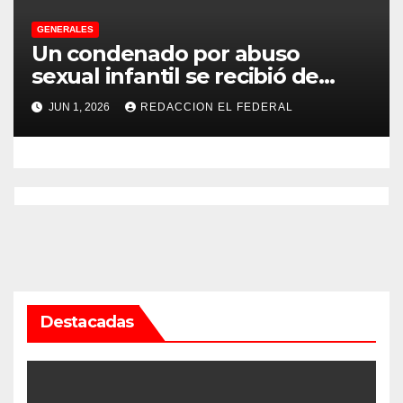
GENERALES
Un condenado por abuso
sexual infantil se recibió de
psicopedagogo dentro del
JUN 1, 2026
REDACCION EL FEDERAL
Servicio Penitenciario de La
Rioja
Destacadas