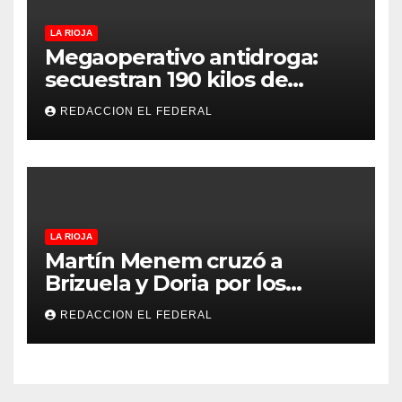
LA RIOJA
Megaoperativo antidroga:
secuestran 190 kilos de
marihuana que tenían como
REDACCION EL FEDERAL
destino La Rioja y Catamarca
LA RIOJA
Martín Menem cruzó a
Brizuela y Doria por los
incendios en Guanchín:
REDACCION EL FEDERAL
“Miente descaradamente”