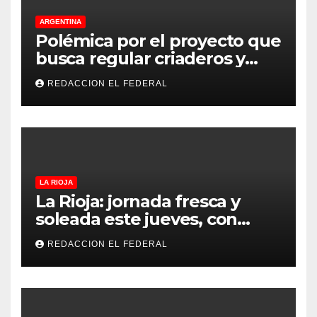
ARGENTINA
Polémica por el proyecto que
busca regular criaderos y
refugios de perros y gatos:
REDACCION EL FEDERAL
denuncian excesos, mientras
proteccionistas reclaman
controles más duros
LA RIOJA
La Rioja: jornada fresca y
soleada este jueves, con
temperaturas estables para
REDACCION EL FEDERAL
el viernes