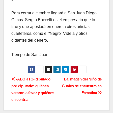
Para cerrar diciembre llegará a San Juan Diego
Olmos. Sergio Boccelli es el empresario que lo
trae y que apostará en enero a otros artistas
cuarteteros, como el “Negro” Videla y otros
gigantes del género.
Tiempo de San Juan
N
-ABORTO- diputado
La imagen del Niño de
por diputado: quiénes
Gualco se encuentra en
a
votaron a favor y quiénes
Famatina
v
en contra
e