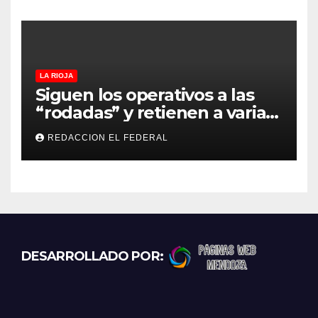
LA RIOJA
Siguen los operativos a las
“rodadas” y retienen a varias
motocicletas
REDACCION EL FEDERAL
DESARROLLADO POR: