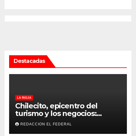
Rioja
Destacadas
LA RIOJA
Chilecito, epicentro del
turismo y los negocios:
arranca la Expo que promete
REDACCION EL FEDERAL
revolucionar la economía