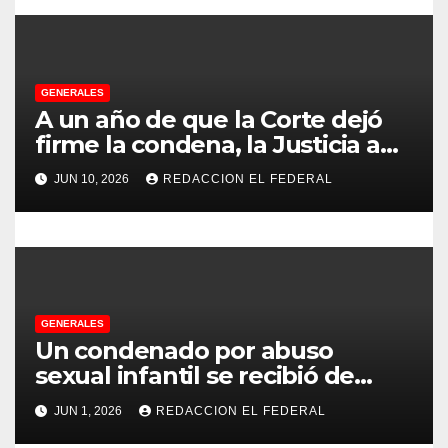
r
a
GENERALES
d
A un año de que la Corte dejó
firme la condena, la Justicia aún
a
no pudo decomisarle ni un peso
JUN 10, 2026
REDACCION EL FEDERAL
a CFK
s
GENERALES
Un condenado por abuso
sexual infantil se recibió de
psicopedagogo dentro del
JUN 1, 2026
REDACCION EL FEDERAL
Servicio Penitenciario de La