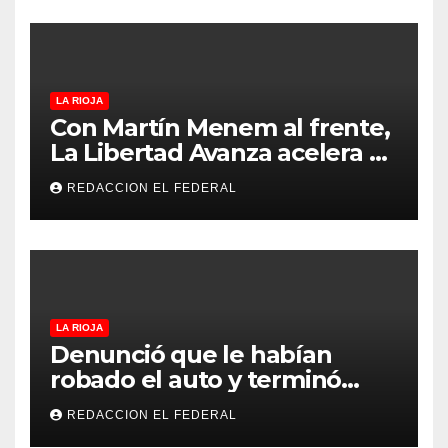
regional en un evento sin
precedentes en La Rioja
LA RIOJA
Con Martín Menem al frente,
La Libertad Avanza acelera su
despliegue en La Rioja y
REDACCION EL FEDERAL
desembarcó en Aimogasta
LA RIOJA
Denunció que le habían
robado el auto y terminó
confesando que su hermano
REDACCION EL FEDERAL
lo empeñó por drogas