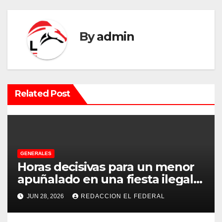
g
a
By
admin
c
i
Related Post
ó
n
d
e
GENERALES
Horas decisivas para un menor
e
apuñalado en una fiesta ilegal
con más de 500 asistentes en
n
JUN 28, 2026
REDACCION EL FEDERAL
Chilecito
t