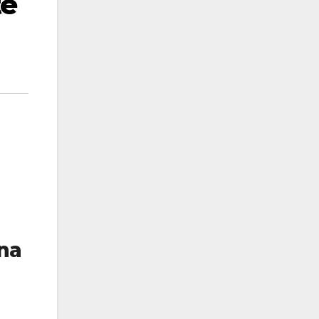
te
na