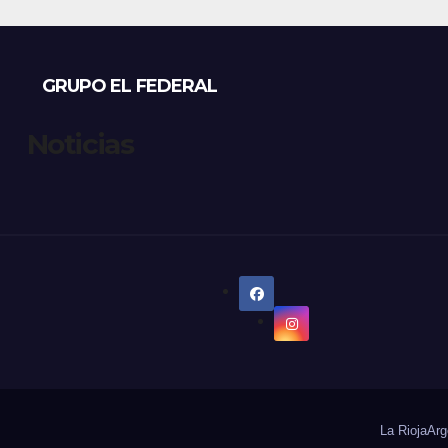
empresa factura
que lee, no lo q
estima”
GRUPO EL FEDERAL
Noticias
La Rioja
Arg