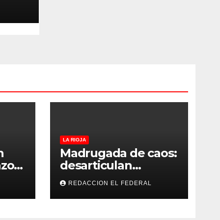
cio
e La
LA RIOJA
n
Madrugada de caos:
zo”,
desarticulan
y
múltiples “rodadas”
REDACCION EL FEDERAL
y detienen a
motociclistas
violentos