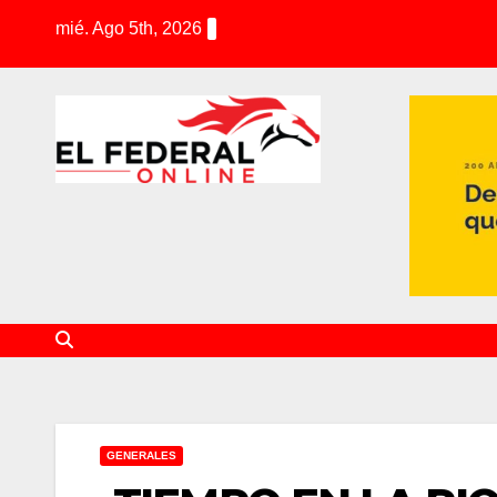
S
mié. Ago 5th, 2026
k
i
p
t
o
c
o
n
t
e
n
t
GENERALES