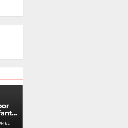
por
antil
ON EL