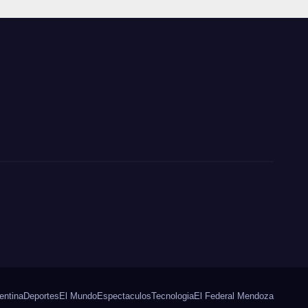
 lo
ue
entina
Deportes
El Mundo
Espectaculos
Tecnologia
El Federal Mendoza