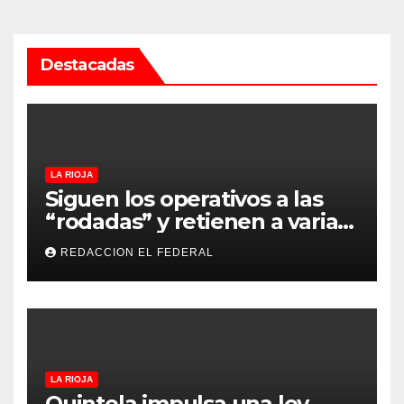
Destacadas
LA RIOJA
Siguen los operativos a las
“rodadas” y retienen a varias
motocicletas
REDACCION EL FEDERAL
LA RIOJA
Quintela impulsa una ley