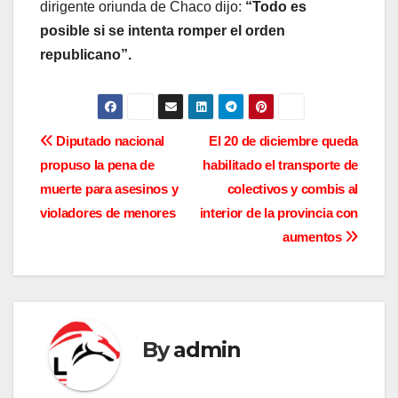
dirigente oriunda de Chaco dijo:
“Todo es
posible si se intenta romper el orden
republicano”.
N
Diputado nacional
El 20 de diciembre queda
propuso la pena de
habilitado el transporte de
a
muerte para asesinos y
colectivos y combis al
v
violadores de menores
interior de la provincia con
aumentos
e
g
a
By
admin
c