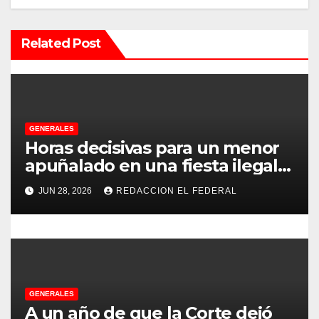
i
ó
Related Post
n
d
e
GENERALES
e
Horas decisivas para un menor
apuñalado en una fiesta ilegal
n
con más de 500 asistentes en
JUN 28, 2026
REDACCION EL FEDERAL
Chilecito
t
r
a
d
GENERALES
A un año de que la Corte dejó