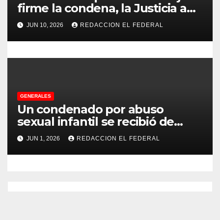
a
firme la condena, la Justicia aún
no pudo decomisarle ni un peso
s
JUN 10, 2026
REDACCION EL FEDERAL
a CFK
GENERALES
Un condenado por abuso
sexual infantil se recibió de
psicopedagogo dentro del
JUN 1, 2026
REDACCION EL FEDERAL
Servicio Penitenciario de La
Rioja