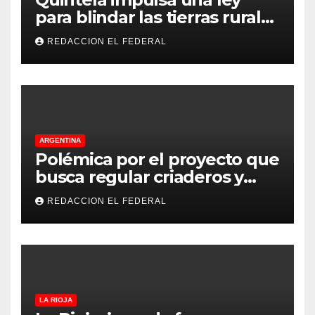
para blindar las tierras rurales
de La Rioja: cuáles son los
REDACCION EL FEDERAL
principales puntos
ARGENTINA
Polémica por el proyecto que
busca regular criaderos y
refugios de perros y gatos:
REDACCION EL FEDERAL
denuncian excesos, mientras
proteccionistas reclaman
controles más duros
LA RIOJA