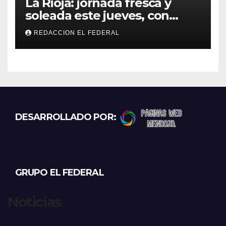
La Rioja: jornada fresca y
soleada este jueves, con
temperaturas estables para
REDACCION EL FEDERAL
el viernes
DESARROLLADO POR:
GRUPO EL FEDERAL
Noticias