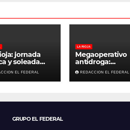
A
LA RIOJA
ioja: jornada
Megaoperativo
ca y soleada
antidroga:
 jueves, con
secuestran 190 k
CCION EL FEDERAL
REDACCION EL FEDERAL
peraturas
de marihuana 
bles para el
tenían como
nes
destino La Rioja
Catamarca
GRUPO EL FEDERAL