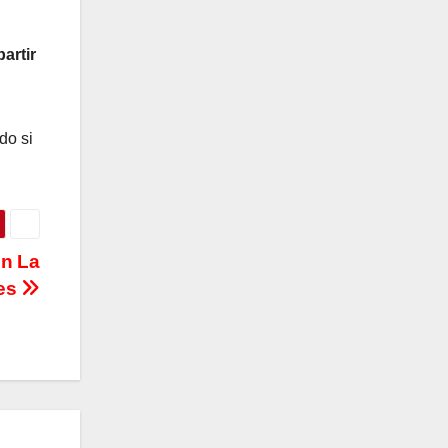
artir
do si
en La
res