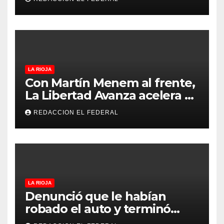
revolucionar la economía
regional en un evento sin
precedentes en La Rioja
LA RIOJA
Con Martín Menem al frente,
La Libertad Avanza acelera su
despliegue en La Rioja y
REDACCION EL FEDERAL
desembarcó en Aimogasta
LA RIOJA
Denunció que le habían
robado el auto y terminó
confesando que su hermano