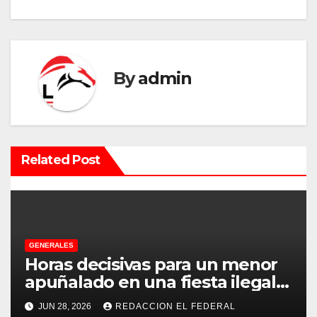
g
a
c
By
admin
i
ó
n
Related Post
d
e
e
GENERALES
Horas decisivas para un menor
n
apuñalado en una fiesta ilegal
con más de 500 asistentes en
t
JUN 28, 2026
REDACCION EL FEDERAL