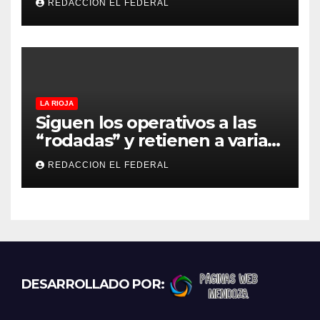
REDACCION EL FEDERAL
lo empeñó por drogas
LA RIOJA
Siguen los operativos a las
“rodadas” y retienen a varias
motocicletas
REDACCION EL FEDERAL
DESARROLLADO POR: