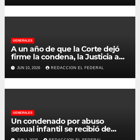
Chilecito
r
a
d
GENERALES
a
A un año de que la Corte dejó
s
firme la condena, la Justicia aún
no pudo decomisarle ni un peso
JUN 10, 2026
REDACCION EL FEDERAL
a CFK
GENERALES
Un condenado por abuso
sexual infantil se recibió de
psicopedagogo dentro del
JUN 1, 2026
REDACCION EL FEDERAL