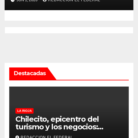
Servicio Penitenciario de La
Rioja
Destacadas
LA RIOJA
Chilecito, epicentro del
turismo y los negocios:
arranca la Expo que promete
REDACCION EL FEDERAL