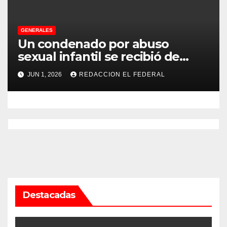
GENERALES
Un condenado por abuso
sexual infantil se recibió de
psicopedagogo dentro del
JUN 1, 2026
REDACCION EL FEDERAL
Servicio Penitenciario de La
Rioja
Destacadas