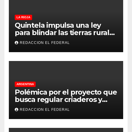
LA RIOJA
Quintela impulsa una ley
para blindar las tierras rurales
de La Rioja: cuáles son los
REDACCION EL FEDERAL
principales puntos
ARGENTINA
Polémica por el proyecto que
busca regular criaderos y
refugios de perros y gatos:
REDACCION EL FEDERAL
denuncian excesos, mientras
proteccionistas reclaman
controles más duros