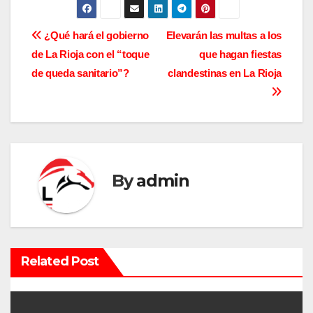
N
¿Qué hará el gobierno
Elevarán las multas a los
de La Rioja con el “toque
que hagan fiestas
a
de queda sanitario”?
clandestinas en La Rioja
v
e
g
a
By
admin
c
i
Related Post
ó
n