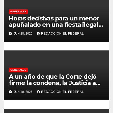
d
e
GENERALES
Horas decisivas para un menor
e
apuñalado en una fiesta ilegal
con más de 500 asistentes en
n
JUN 28, 2026
REDACCION EL FEDERAL
Chilecito
t
r
a
GENERALES
d
A un año de que la Corte dejó
firme la condena, la Justicia aún
a
no pudo decomisarle ni un peso
JUN 10, 2026
REDACCION EL FEDERAL
a CFK
s