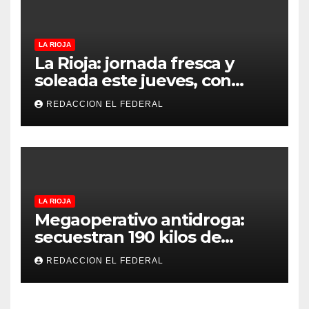
LA RIOJA
La Rioja: jornada fresca y
soleada este jueves, con
temperaturas estables para
REDACCION EL FEDERAL
el viernes
LA RIOJA
Megaoperativo antidroga:
secuestran 190 kilos de
marihuana que tenían como
REDACCION EL FEDERAL
destino La Rioja y Catamarca