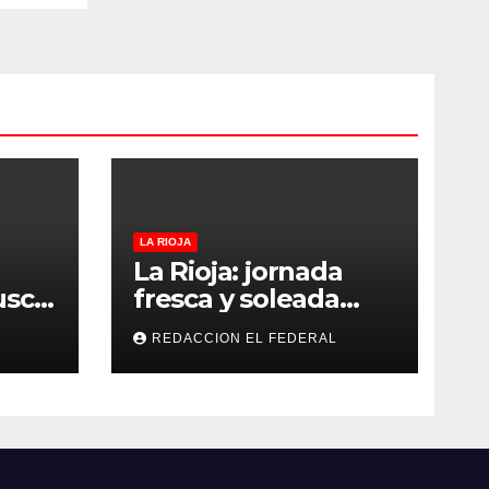
LA RIOJA
La Rioja: jornada
usca
fresca y soleada
s y
este jueves, con
REDACCION EL FEDERAL
os y
temperaturas
an
estables para el
as
viernes
oles