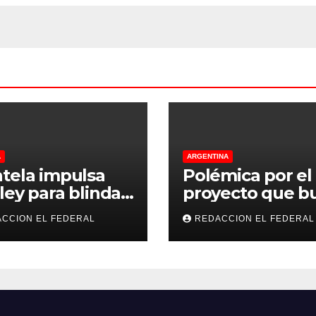
Rioja
A
ARGENTINA
tela impulsa
Polémica por el
ley para blindar
proyecto que b
tierras rurales de
regular criadero
CCION EL FEDERAL
REDACCION EL FEDERAL
ioja: cuáles son
refugios de perr
principales
gatos: denunci
tos
excesos, mientr
proteccionistas
reclaman contr