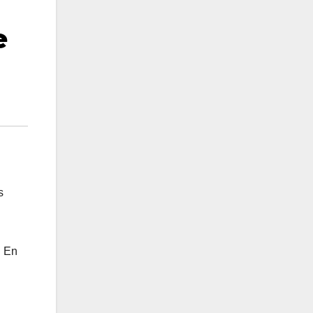
e
s
. En