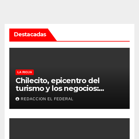
Destacadas
LA RIOJA
Chilecito, epicentro del
turismo y los negocios:
arranca la Expo que promete
REDACCION EL FEDERAL
revolucionar la economía
regional en un evento sin
precedentes en La Rioja