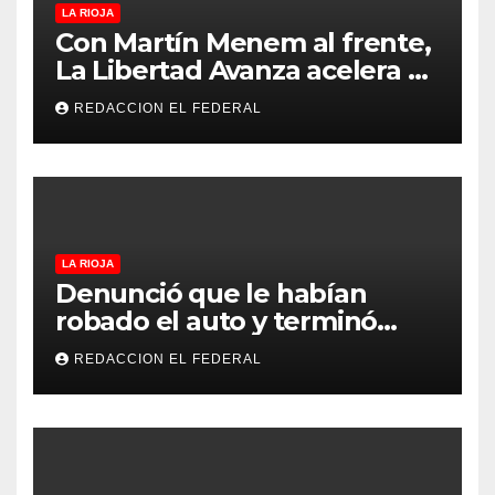
LA RIOJA
Con Martín Menem al frente,
La Libertad Avanza acelera su
despliegue en La Rioja y
REDACCION EL FEDERAL
desembarcó en Aimogasta
LA RIOJA
Denunció que le habían
robado el auto y terminó
confesando que su hermano
REDACCION EL FEDERAL
lo empeñó por drogas