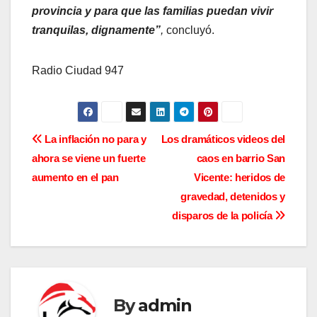
provincia y para que las familias puedan vivir
tranquilas, dignamente”
,
concluyó.
Radio Ciudad 947
N
La inflación no para y
Los dramáticos videos del
ahora se viene un fuerte
caos en barrio San
a
aumento en el pan
Vicente: heridos de
v
gravedad, detenidos y
disparos de la policía
e
g
a
By
admin