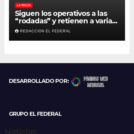
LA RIOJA
Siguen los operativos a las
“rodadas” y retienen a varias
motocicletas
REDACCION EL FEDERAL
DESARROLLADO POR:
GRUPO EL FEDERAL
Noticias