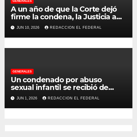
d
GENERALES
A un año de que la Corte dejó
a
firme la condena, la Justicia aún
no pudo decomisarle ni un peso
s
JUN 10, 2026
REDACCION EL FEDERAL
a CFK
GENERALES
Un condenado por abuso
sexual infantil se recibió de
psicopedagogo dentro del
JUN 1, 2026
REDACCION EL FEDERAL
Servicio Penitenciario de La
Rioja