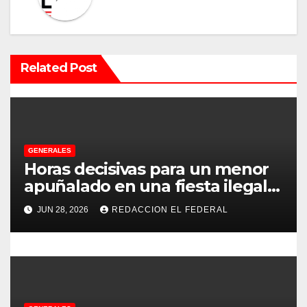
c
i
ó
Related Post
n
d
e
GENERALES
e
Horas decisivas para un menor
apuñalado en una fiesta ilegal
n
con más de 500 asistentes en
JUN 28, 2026
REDACCION EL FEDERAL
Chilecito
t
r
a