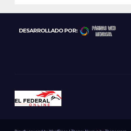
puntos
exce
prot
recl
más
DESARROLLADO POR: