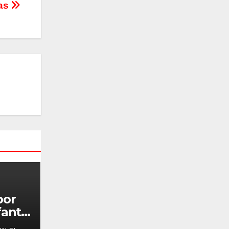
ías
por
antil