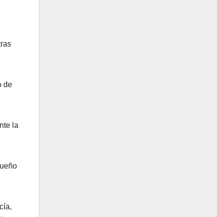
tras
o de
nte la
dueño
cía,