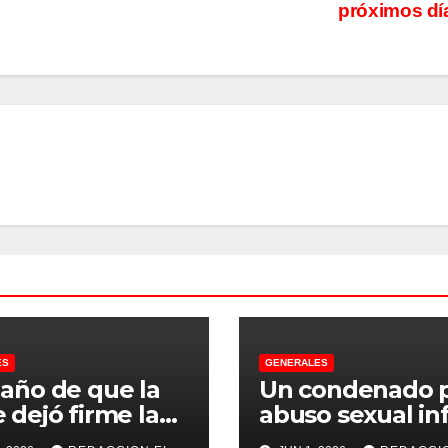
próximos d
ES
GENERALES
 año de que la
Un condenado 
 dejó firme la
abuso sexual inf
na, la Justicia
se recibió de