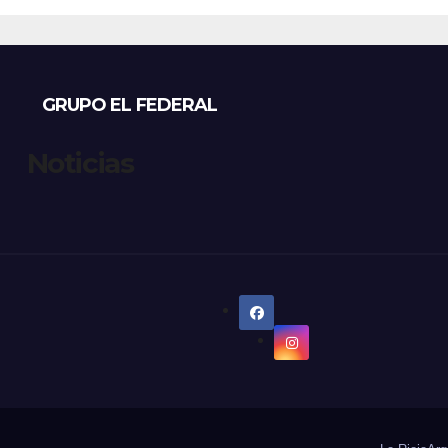
sos, mientras
viernes
eccionistas
aman controles
 duros
GRUPO EL FEDERAL
Noticias