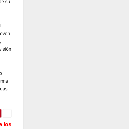
de su
l
joven
,
visión
o
arma
ndas
a los