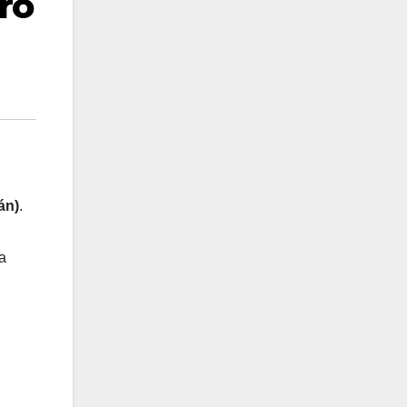
ro
án)
.
a