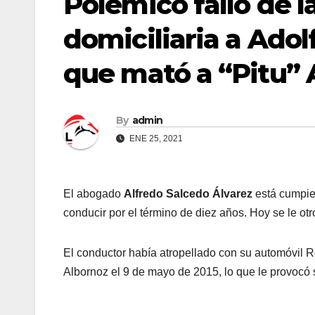
Polémico fallo de la
domiciliaria a Adol
que mató a “Pitu” 
By
admin
ENE 25, 2021
El abogado
Alfredo Salcedo Álvarez
está cumpien
conducir por el término de diez años. Hoy se le otro
El conductor había atropellado con su automóvil R
Albornoz el 9 de mayo de 2015, lo que le provocó