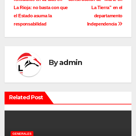
a
La Rioja: no basta con que
La Tierra” en el
v
el Estado asuma la
departamento
responsabilidad
Independencia
e
g
a
By
admin
c
i
ó
Related Post
n
d
e
GENERALES