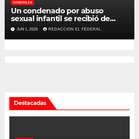
GENERALES
Un condenado por abuso
sexual infantil se recibió de
psicopedagogo dentro del
JUN 1, 2026
REDACCION EL FEDERAL
Servicio Penitenciario de La
Rioja
Destacadas