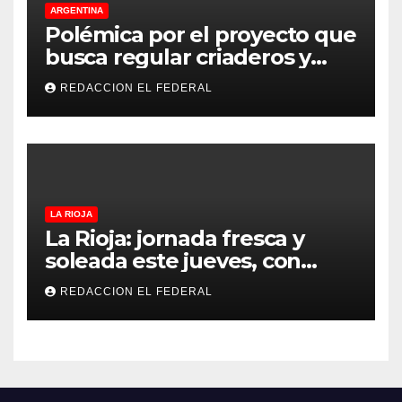
ARGENTINA
Polémica por el proyecto que
busca regular criaderos y
refugios de perros y gatos:
REDACCION EL FEDERAL
denuncian excesos, mientras
proteccionistas reclaman
controles más duros
LA RIOJA
La Rioja: jornada fresca y
soleada este jueves, con
temperaturas estables para
REDACCION EL FEDERAL
el viernes