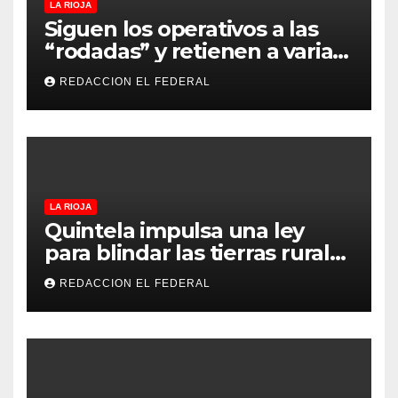
LA RIOJA
Siguen los operativos a las
“rodadas” y retienen a varias
motocicletas
REDACCION EL FEDERAL
LA RIOJA
Quintela impulsa una ley
para blindar las tierras rurales
de La Rioja: cuáles son los
REDACCION EL FEDERAL
principales puntos