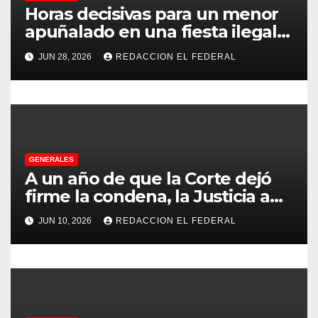
e
Horas decisivas para un menor
apuñalado en una fiesta ilegal
n
con más de 500 asistentes en
JUN 28, 2026
REDACCION EL FEDERAL
Chilecito
t
r
a
d
GENERALES
A un año de que la Corte dejó
a
firme la condena, la Justicia aún
no pudo decomisarle ni un peso
s
JUN 10, 2026
REDACCION EL FEDERAL
a CFK