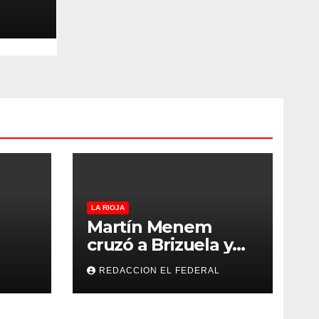
cio
e La
LA RIOJA
Martín Menem
cruzó a Brizuela y
ilos
Doria por los
REDACCION EL FEDERAL
que
incendios en
Guanchín: “Miente
 y
descaradamente”