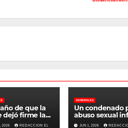
ES
GENERALES
 año de que la
Un condenado 
 dejó firme la
abuso sexual inf
na, la Justicia
se recibió de
, 2026
REDACCION EL
JUN 1, 2026
REDACCI