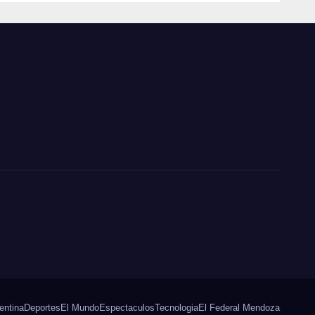
entina
Deportes
El Mundo
Espectaculos
Tecnologia
El Federal Mendoza