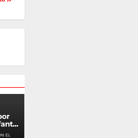
por
antil
ON EL