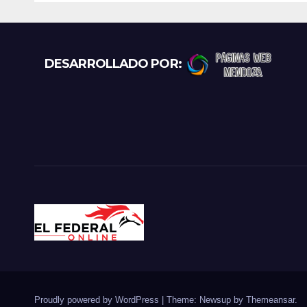
proteccionistas
reclaman controles
más duros
DESARROLLADO POR:
Proudly powered by WordPress
|
Theme: Newsup by
Themeansar
.