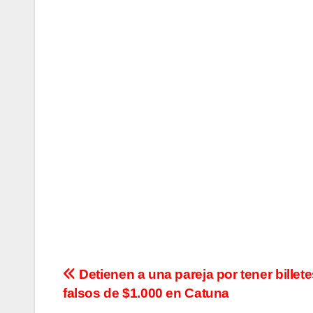
N
Detienen a una pareja por tener billet
falsos de $1.000 en Catuna
a