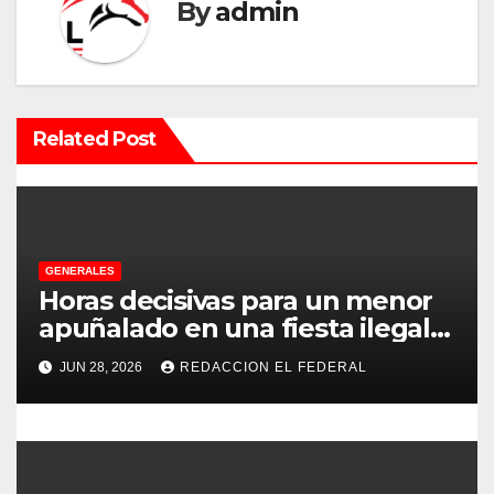
a
By
admin
c
i
Related Post
ó
n
d
e
GENERALES
Horas decisivas para un menor
e
apuñalado en una fiesta ilegal
con más de 500 asistentes en
n
JUN 28, 2026
REDACCION EL FEDERAL
Chilecito
t
r