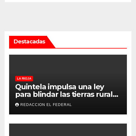
Destacadas
LA RIOJA
Quintela impulsa una ley
para blindar las tierras rurales
de La Rioja: cuáles son los
REDACCION EL FEDERAL
principales puntos