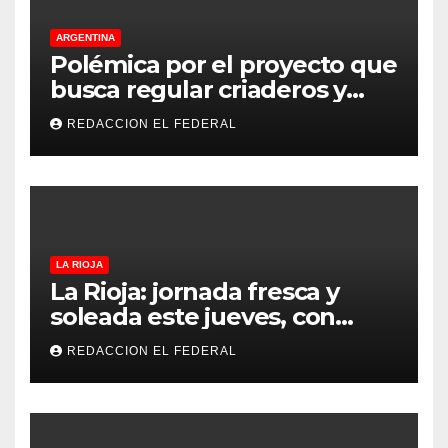
ARGENTINA
Polémica por el proyecto que
busca regular criaderos y
refugios de perros y gatos:
REDACCION EL FEDERAL
denuncian excesos, mientras
proteccionistas reclaman
controles más duros
LA RIOJA
La Rioja: jornada fresca y
soleada este jueves, con
temperaturas estables para
REDACCION EL FEDERAL
el viernes