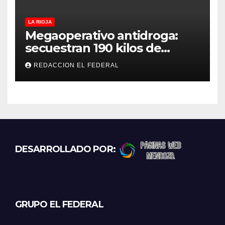
LA RIOJA
Megaoperativo antidroga:
secuestran 190 kilos de
marihuana que tenían como
REDACCION EL FEDERAL
destino La Rioja y Catamarca
DESARROLLADO POR:
GRUPO EL FEDERAL