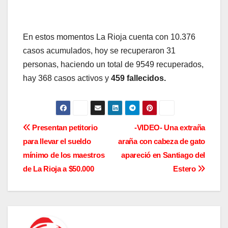
En estos momentos La Rioja cuenta con 10.376
casos acumulados, hoy se recuperaron 31
personas, haciendo un total de 9549 recuperados,
hay 368 casos activos y
459 fallecidos.
N
Presentan petitorio
-VIDEO- Una extraña
para llevar el sueldo
araña con cabeza de gato
a
mínimo de los maestros
apareció en Santiago del
v
de La Rioja a $50.000
Estero
e
g