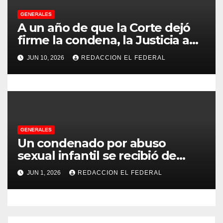
a
GENERALES
d
A un año de que la Corte dejó
firme la condena, la Justicia aún
a
no pudo decomisarle ni un peso
JUN 10, 2026
REDACCION EL FEDERAL
a CFK
s
GENERALES
Un condenado por abuso
sexual infantil se recibió de
psicopedagogo dentro del
JUN 1, 2026
REDACCION EL FEDERAL
Servicio Penitenciario de La
Rioja