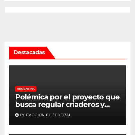
Destacadas
ARGENTINA
Polémica por el proyecto que
busca regular criaderos y
refugios de perros y gatos:
REDACCION EL FEDERAL
denuncian excesos, mientras
proteccionistas reclaman
controles más duros