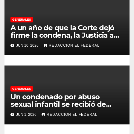
r
a
GENERALES
d
A un año de que la Corte dejó
firme la condena, la Justicia aún
a
no pudo decomisarle ni un peso
JUN 10, 2026
REDACCION EL FEDERAL
a CFK
s
GENERALES
Un condenado por abuso
sexual infantil se recibió de
psicopedagogo dentro del
JUN 1, 2026
REDACCION EL FEDERAL
Servicio Penitenciario de La
Rioja