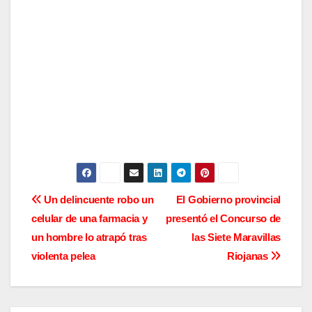
N
Un delincuente robo un
El Gobierno provincial
celular de una farmacia y
presentó el Concurso de
a
un hombre lo atrapó tras
las Siete Maravillas
v
violenta pelea
Riojanas
e