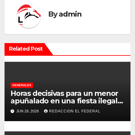
g
a
By
admin
c
i
Related Post
ó
n
d
e
GENERALES
Horas decisivas para un menor
e
apuñalado en una fiesta ilegal
con más de 500 asistentes en
n
JUN 28, 2026
REDACCION EL FEDERAL
Chilecito
t