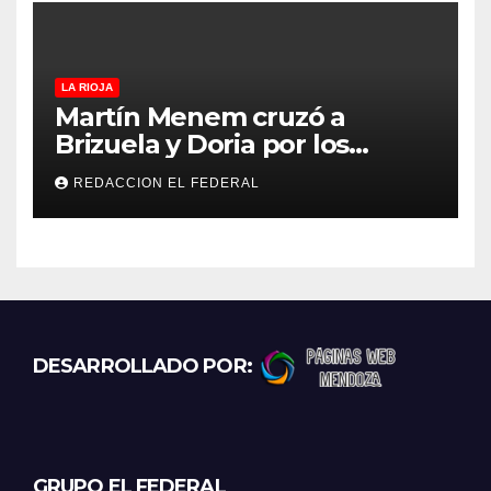
LA RIOJA
Martín Menem cruzó a
Brizuela y Doria por los
incendios en Guanchín:
REDACCION EL FEDERAL
“Miente descaradamente”
DESARROLLADO POR:
GRUPO EL FEDERAL