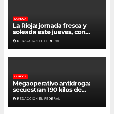
LA RIOJA
La Rioja: jornada fresca y
soleada este jueves, con
temperaturas estables para
REDACCION EL FEDERAL
el viernes
LA RIOJA
Megaoperativo antidroga:
secuestran 190 kilos de
marihuana que tenían como
REDACCION EL FEDERAL
destino La Rioja y Catamarca