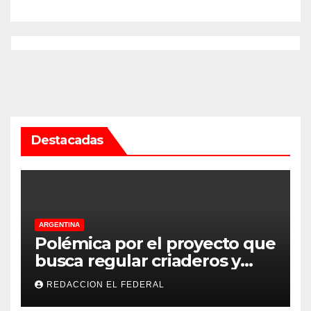
Rioja
Destacadas
ARGENTINA
Polémica por el proyecto que
busca regular criaderos y
refugios de perros y gatos:
REDACCION EL FEDERAL
denuncian excesos, mientras