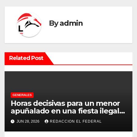
g
a
By
admin
c
i
ó
Related Post
n
d
e
GENERALES
e
Horas decisivas para un menor
apuñalado en una fiesta ilegal
n
con más de 500 asistentes en
JUN 28, 2026
REDACCION EL FEDERAL
Chilecito
t