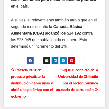
en el país.
A su vez, el relevamiento también arrojó que en el
segundo mes del año
la Canasta Básica
Alimentaria (CBA) alcanzó los $24.192
contra
los $23.945 que había tenido en enero. Esto
determinó un incremento del 1%.
N
Patricia Bullrich
Sigue el conflicto en la
propuso privatizar la
Universidad de Chilecito
a
distribución de vacunas y
por el rector Caminoa
v
abrió una polémica con el
acusado de corrupción
gobierno
e