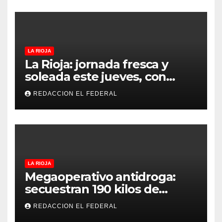
proteccionistas reclaman
controles más duros
LA RIOJA
La Rioja: jornada fresca y
soleada este jueves, con
temperaturas estables para
REDACCION EL FEDERAL
el viernes
LA RIOJA
Megaoperativo antidroga:
secuestran 190 kilos de
marihuana que tenían como
REDACCION EL FEDERAL
destino La Rioja y Catamarca