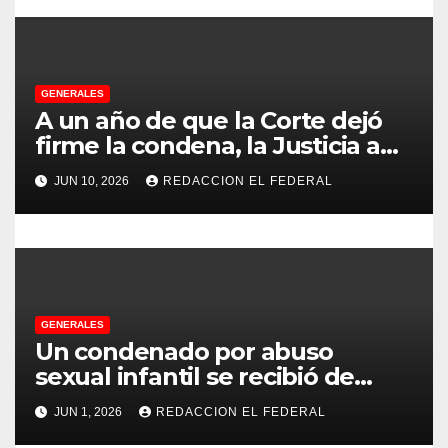
r
a
d
GENERALES
A un año de que la Corte dejó
a
firme la condena, la Justicia aún
no pudo decomisarle ni un peso
s
JUN 10, 2026
REDACCION EL FEDERAL
a CFK
GENERALES
Un condenado por abuso
sexual infantil se recibió de
psicopedagogo dentro del
JUN 1, 2026
REDACCION EL FEDERAL
Servicio Penitenciario de La