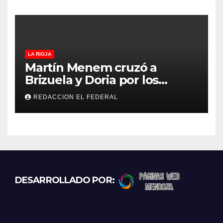
LA RIOJA
Martín Menem cruzó a
Brizuela y Doria por los
incendios en Guanchín:
REDACCION EL FEDERAL
“Miente descaradamente”
DESARROLLADO POR: